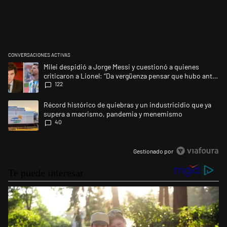
CONVERSACIONES ACTIVAS
Este listado muestra los artículos con más comentarios en los últimos 
Un artículo de tendencia con el título "Milei despidió a Jorge Messi y 
Milei despidió a Jorge Messi y cuestionó a quienes
criticaron a Lionel: “Da vergüenza pensar que hubo anti-
122
Messi”
Un artículo de tendencia con el título "Récord histórico de quiebras
Récord histórico de quiebras y un industricidio que ya
supera a macrismo, pandemia y menemismo
40
Gestionado por