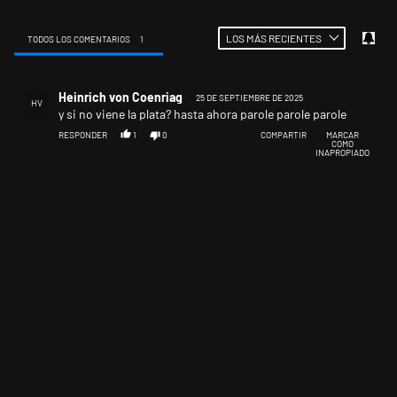
LOS MÁS RECIENTES
TODOS LOS COMENTARIOS
1
Todos los comentarios
Comentario de Heinrich von Coenriag.
Heinrich von Coenriag
25 DE SEPTIEMBRE DE 2025
HV
y si no viene la plata? hasta ahora parole parole parole
RESPONDER
1
0
COMPARTIR
MARCAR
COMO
INAPROPIADO