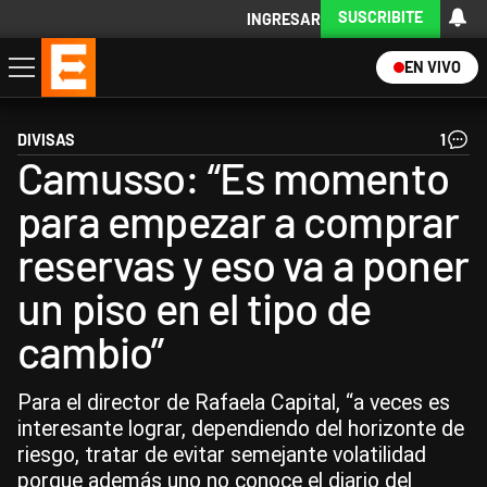
SUSCRIBITE
INGRESAR
EN VIVO
Economía
Política
Internacional
Actualidad
Descargá la App
DIVISAS
1
Camusso: “Es momento
para empezar a comprar
reservas y eso va a poner
un piso en el tipo de
cambio”
Para el director de Rafaela Capital, “a veces es
interesante lograr, dependiendo del horizonte de
riesgo, tratar de evitar semejante volatilidad
porque además uno no conoce el diario del