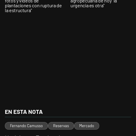
fotos y videos de
agropecuaria de hoy "la
plantaciones con ruptura de
urgencia es otra"
la estructura"
EN ESTA NOTA
Fernando Camusso
Reservas
Mercado