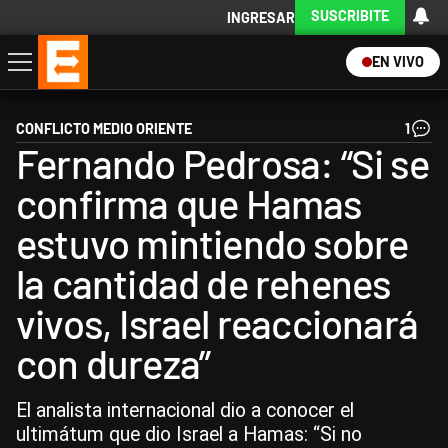
SUSCRIBITE
INGRESAR
EN VIVO
Economía
Política
Internacional
Actualidad
Descargá la App
CONFLICTO MEDIO ORIENTE
1
Fernando Pedrosa: “Si se
confirma que Hamas
estuvo mintiendo sobre
la cantidad de rehenes
vivos, Israel reaccionará
con dureza”
El analista internacional dio a conocer el
ultimátum que dio Israel a Hamas: “Si no