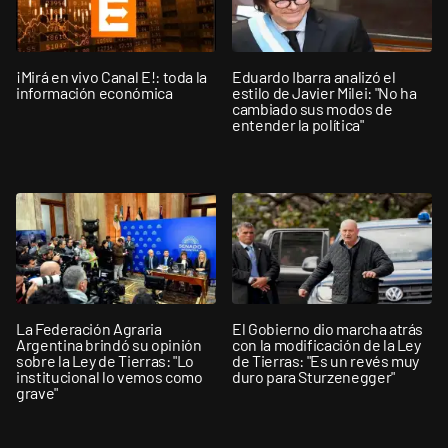
¡Mirá en vivo Canal E!: toda la
Eduardo Ibarra analizó el
información económica
estilo de Javier Milei: "No ha
cambiado sus modos de
entender la política"
La Federación Agraria
El Gobierno dio marcha atrás
Argentina brindó su opinión
con la modificación de la Ley
sobre la Ley de Tierras: "Lo
de Tierras: "Es un revés muy
institucional lo vemos como
duro para Sturzenegger"
grave"