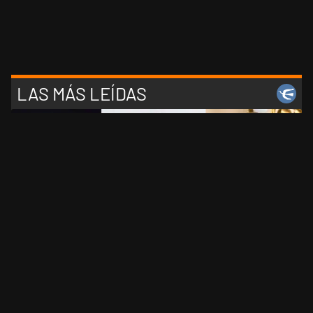
LAS MÁS LEÍDAS
1
Encuesta rumbo a 2027: cuatro consultoras midieron
el desgaste de Milei y la crisis de liderazgo en el
peronismo
2
La historia real de "Elize: Sombras de una mujer", la
nueva película de Netflix sobre el caso de una esposa
que descuartizó a su marido