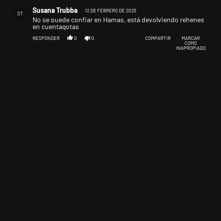
Comentario de Susana Trubba.
Susana Trubba
12 DE FEBRERO DE 2025
ST
No se puede confiar en Hamas, está devolviendo rehenes
en cuentagotas
RESPONDER
0
0
COMPARTIR
MARCAR
COMO
INAPROPIADO