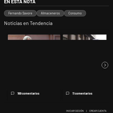
EN ESTA NOTA
Fernando Savore
Almaceneros
Consumo
Noticias en Tendencia
Este listado muestra los artículos con más comentarios en los últimos 
Un artículo de tendencia con el título "Las inconsistencias de Quirn
Un artículo de tendencia con el tí
Las inconsistencias de Quirno
Incidentes frente al Congreso:
sobre el conflicto con Br...
la Policía utiliza carro...
169 comentarios
11 comentarios
INICIAR SESIÓN
|
CREAR CUENTA