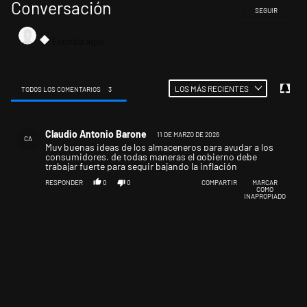
Conversación
SIGA ESTA CONV
SEGUIR
LOS MÁS RECIENTES
TODOS LOS COMENTARIOS
3
Todos los comentarios
Comentario de Claudio Antonio Barone.
Claudio Antonio Barone
11 DE MARZO DE 2026
CA
Muy buenas ideas de los almaceneros para ayudar a los
consumidores, de todas maneras el gobierno debe
trabajar fuerte para seguir bajando la inflación
RESPONDER
0
0
COMPARTIR
MARCAR
COMO
INAPROPIADO