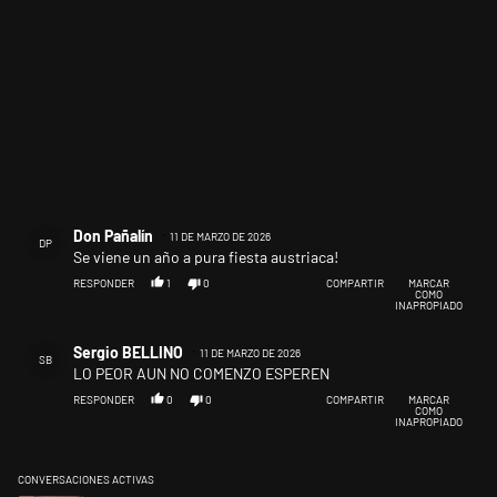
Comentario de Don Pañalín.
Don Pañalín
11 DE MARZO DE 2026
DP
Se viene un año a pura fiesta austriaca!
RESPONDER
1
0
COMPARTIR
MARCAR
COMO
INAPROPIADO
Comentario de Sergio BELLINO.
Sergio BELLINO
11 DE MARZO DE 2026
SB
LO PEOR AUN NO COMENZO ESPEREN
RESPONDER
0
0
COMPARTIR
MARCAR
COMO
INAPROPIADO
CONVERSACIONES ACTIVAS
Este listado muestra los artículos con más comentarios en los últimos 