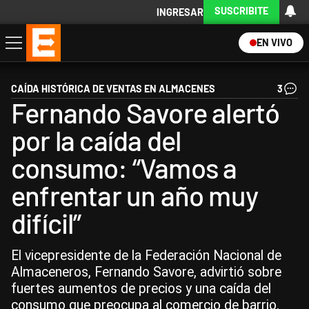
SUSCRIBITE
INGRESAR
EN VIVO
Economía
Política
Internacional
Actualidad
Descargá la App
CAÍDA HISTÓRICA DE VENTAS EN ALMACENES
3
Fernando Savore alertó
por la caída del
consumo: “Vamos a
enfrentar un año muy
difícil”
El vicepresidente de la Federación Nacional de
Almaceneros, Fernando Savore, advirtió sobre
fuertes aumentos de precios y una caída del
consumo que preocupa al comercio de barrio.