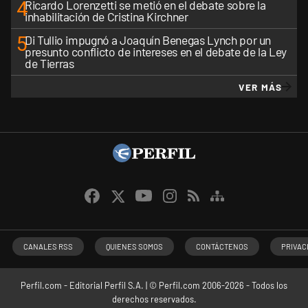
4
Ricardo Lorenzetti se metió en el debate sobre la
inhabilitación de Cristina Kirchner
5
Di Tullio impugnó a Joaquín Benegas Lynch por un
presunto conflicto de intereses en el debate de la Ley
de Tierras
VER MÁS
CANALES RSS
QUIENES SOMOS
CONTÁCTENOS
PRIVAC
Perfil.com - Editorial Perfil S.A.
| © Perfil.com 2006-2026 - Todos los
derechos reservados.