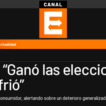
Política
Pymes
Salud
Internacional
Clima
Deportes
Business
Noticias
Caras
ctualidad
“Ganó las eleccio
rió”
consumidor, alertando sobre un deterioro generalizado