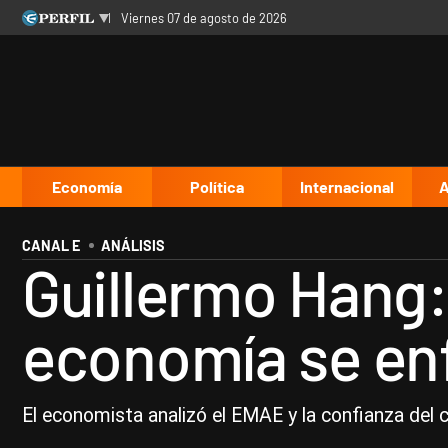
viernes 07 de agosto de 2026
Últimas noticias
Inicio
Ahora
Opinión
Cultura
Arte
Educación
Videos
Córdoba
Reperfilar
Diario del Juicio
Economía
Política
Internacional
A
CANAL E
ANÁLISIS
Guillermo Hang: 
economía se enf
El economista analizó el EMAE y la confianza del 