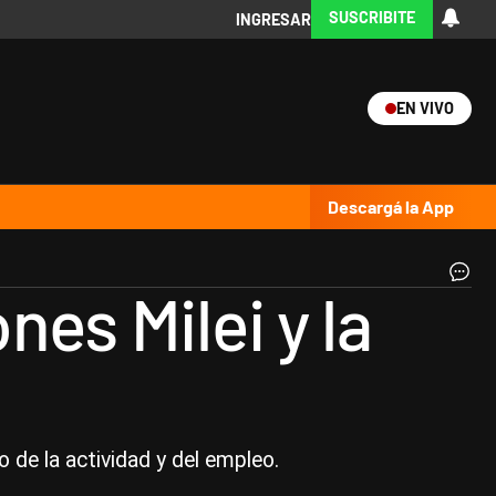
SUSCRIBITE
INGRESAR
EN VIVO
Ciencia
Protagonistas
Tecnología
CARAS
Exitoina
Turismo
Exitoina
Gaming
Vivo
Descargá la App
Jav
nes Milei y la
Mil
Pr
de
la
Na
|
AF
 de la actividad y del empleo.