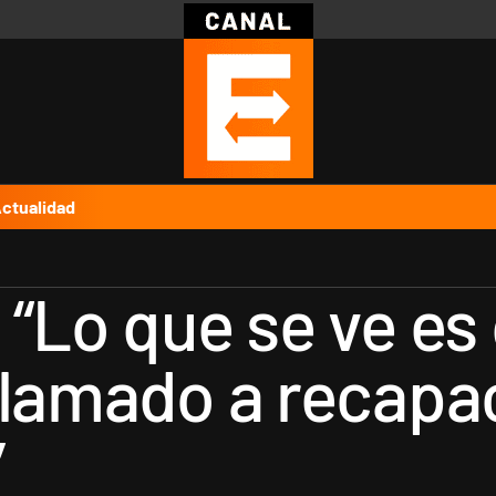
Política
Pymes
Salud
Internacional
Clima
Deportes
Business
Noticias
Caras
ctualidad
 “Lo que se ve e
llamado a recapac
”