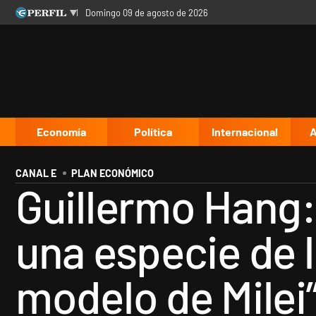
domingo 09 de agosto de 2026
Últimas noticias
Inicio
Ahora
Opinión
Cultura
Arte
Educación
Videos
Córdoba
Reperfilar
Diario del Juicio
Economía
Política
Internacional
A
CANAL E
PLAN ECONÓMICO
Guillermo Hang:
una especie de 
modelo de Milei