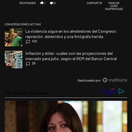
RESPONDER
1
0
COMPARTIR
MARCAR
COMO
INAPROPIADO
CONVERSACIONES ACTIVAS
Este listado muestra los artículos con más comentarios en los últimos 
Un artículo de tendencia con el título "La violencia sigue en los alred
La violencia sigue en los alrededores del Congreso:
represión, detenidos y una fotógrafa herida
109
Un artículo de tendencia con el título "Inflación y dólar: cuáles son la
Inflación y dólar: cuáles son las proyecciones del
mercado para julio, según el REM del Banco Central
39
Gestionado por