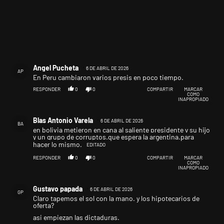
Comentario de Angel Pucheta.
Angel Pucheta
6 DE ABRIL DE 2026
AP
En Peru cambiaron varios presis en poco tiempo.
RESPONDER
0
0
COMPARTIR
MARCAR
COMO
INAPROPIADO
Comentario de Blas Antonio Varela.
Blas Antonio Varela
6 DE ABRIL DE 2026
BA
en bolivia metieron en cana al saliente presidente y su hijo
y un grupo de corruptos.que espera la argentina.para
hacer lo mismo.
EDITADO
RESPONDER
0
0
COMPARTIR
MARCAR
COMO
INAPROPIADO
Comentario de Gustavo papada.
Gustavo papada
6 DE ABRIL DE 2026
GP
Claro tapemos el sol con la mano. y los hipotecarios de
oferta?
asi empiezan las dictaduras.