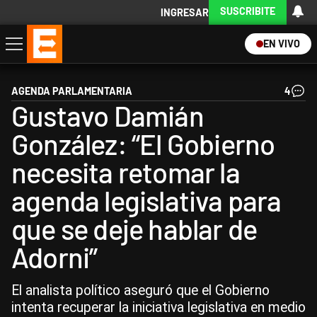
SUSCRIBITE
INGRESAR
EN VIVO
Economía
Política
Internacional
Actualidad
Descargá la App
AGENDA PARLAMENTARIA
4
Gustavo Damián
González: “El Gobierno
necesita retomar la
agenda legislativa para
que se deje hablar de
Adorni”
El analista político aseguró que el Gobierno
intenta recuperar la iniciativa legislativa en medio