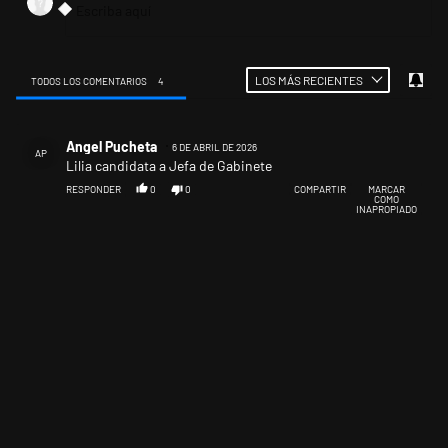
LOS MÁS RECIENTES
TODOS LOS COMENTARIOS
4
Todos los comentarios
Comentario de Angel Pucheta.
Angel Pucheta
6 DE ABRIL DE 2026
AP
Lilia candidata a Jefa de Gabinete
RESPONDER
0
0
COMPARTIR
MARCAR
COMO
INAPROPIADO