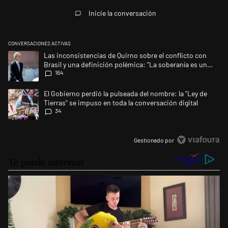
Todos los comentarios
Inicie la conversación
CONVERSACIONES ACTIVAS
Este listado muestra los artículos con más comentarios en los últimos 
Un artículo de tendencia con el título "Las inconsistencias de Quirno s
Las inconsistencias de Quirno sobre el conflicto con
Brasil y una definición polémica: "La soberanía es un
164
concepto antiguo"
Un artículo de tendencia con el título "El Gobierno perdió la pulseada d
El Gobierno perdió la pulseada del nombre: la "Ley de
Tierras" se impuso en toda la conversación digital
34
Gestionado por