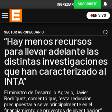
SUSCRIBITE
INGRESAR
EN VIVO
Economía
Política
Internacional
Actualidad
Descargá la App
SECTOR AGROPECUARIO
“Hay menos recursos
para llevar adelante las
distintas investigaciones
que han caracterizado al
INTA”
El ministro de Desarrollo Agrario, Javier
Rodríguez, comentó que, “esta reducción
presupuestaria se ve principalmente en el
financiamiento de proyectos de investigación”.