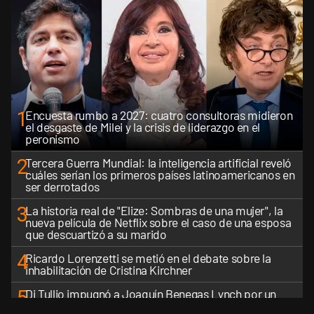
1
Encuesta rumbo a 2027: cuatro consultoras midieron
el desgaste de Milei y la crisis de liderazgo en el
peronismo
2
Tercera Guerra Mundial: la inteligencia artificial reveló
cuáles serían los primeros países latinoamericanos en
ser derrotados
3
La historia real de "Elize: Sombras de una mujer", la
nueva película de Netflix sobre el caso de una esposa
que descuartizó a su marido
4
Ricardo Lorenzetti se metió en el debate sobre la
inhabilitación de Cristina Kirchner
5
Di Tullio impugnó a Joaquín Benegas Lynch por un
presunto conflicto de intereses en el debate de la Ley