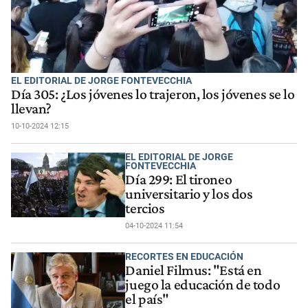
EL EDITORIAL DE JORGE FONTEVECCHIA
Día 305: ¿Los jóvenes lo trajeron, los jóvenes se lo
llevan?
10-10-2024 12:15
EL EDITORIAL DE JORGE
FONTEVECCHIA
Día 299: El tironeo
universitario y los dos
tercios
04-10-2024 11:54
RECORTES EN EDUCACIÓN
Daniel Filmus: "Está en
juego la educación de todo
el país"