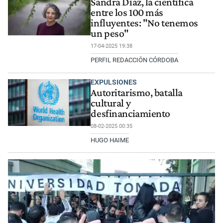
Sandra Díaz, la científica
entre los 100 más
influyentes: "No tenemos
un peso"
17-04-2025 19:38
PERFIL REDACCIÓN CÓRDOBA
EXPULSIONES
Autoritarismo, batalla
cultural y
desfinanciamiento
08-02-2025 00:35
HUGO HAIME