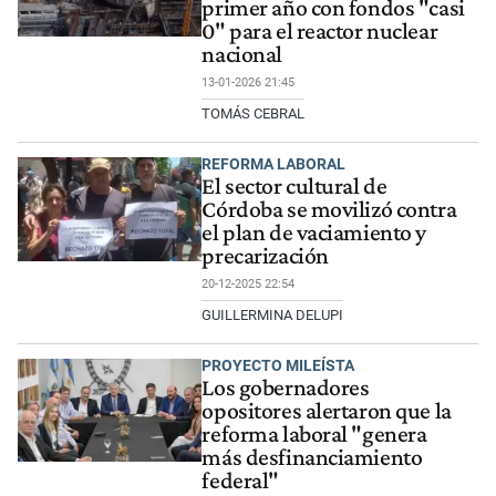
primer año con fondos "casi
0" para el reactor nuclear
nacional
13-01-2026 21:45
TOMÁS CEBRAL
REFORMA LABORAL
El sector cultural de
Córdoba se movilizó contra
el plan de vaciamiento y
precarización
20-12-2025 22:54
GUILLERMINA DELUPI
PROYECTO MILEÍSTA
Los gobernadores
opositores alertaron que la
reforma laboral "genera
más desfinanciamiento
federal"