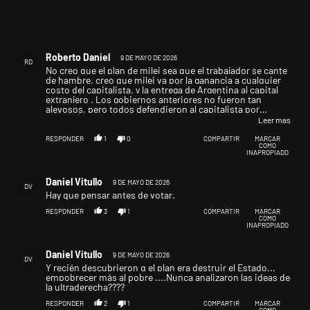
Comentario de Roberto Daniel.
Roberto Daniel
9 DE MAYO DE 2026
RD
No creo que el plan de milei sea que el trabajador se cante
de hambre, creo que milei va por la ganancia a cualquier
costo del capitalista, y la entrega de Argentina al capital
extranjero . Los gobiernos anteriores no fueron tan
alevosos, pero todos defendieron al capitalista por
encima del trabajador. Conclusión, para mí, contra todos
Leer mas
estos gobiernos patronales, gobierno obrero.
RESPONDER
1
0
COMPARTIR
MARCAR
COMO
INAPROPIADO
Comentario de Daniel Vitullo.
Daniel Vitullo
9 DE MAYO DE 2026
DV
Hay que pensar antes de votar.
RESPONDER
3
1
COMPARTIR
MARCAR
COMO
INAPROPIADO
Comentario de Daniel Vitullo.
Daniel Vitullo
9 DE MAYO DE 2026
DV
Y recién descubrieron q el plan era destruir el Estado...
empobrecer más al pobre ....Nunca analizaron las ideas de
la ultraderecha????
RESPONDER
2
1
COMPARTIR
MARCAR
COMO