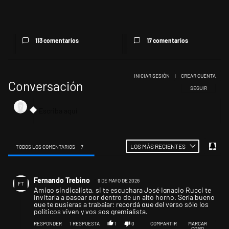
Milei despidió a Jorge Messi y
La empresa que se le plantó a
cuestionó a quienes crit...
Estados Unidos y hace neg...
113 comentarios
17 comentarios
INICIAR SESIÓN
|
CREAR CUENTA
Conversación
SIGA ESTA CONV
SEGUIR
LOS MÁS RECIENTES
TODOS LOS COMENTARIOS
7
Todos los comentarios
Comentario de Fernando Trebino.
Fernando Trebino
9 DE MAYO DE 2026
FT
Amigo sindicalista, si te escuchara José Ignacio Rucci te
invitaría a pasear por dentro de un alto horno. Sería bueno
que te pusieras a trabajar; recordá que del verso sólo los
políticos viven y vos sos gremialista.
RESPONDER
1
RESPUESTA
1
0
COMPARTIR
MARCAR
COMO