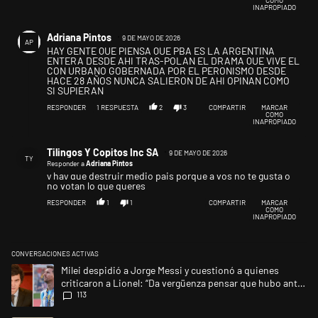
INAPROPIADO
Comentario de Adriana Pintos.
Adriana Pintos
9 DE MAYO DE 2026
AP
HAY GENTE QUE PIENSA QUE PBA ES LA ARGENTINA
ENTERA DESDE AHI TRAS-POLAN EL DRAMA QUE VIVE EL
CON URBANO GOBERNADA POR EL PERONISMO DESDE
HACE 28 AÑOS NUNCA SALIERON DE AHI OPINAN COMO
SI SUPIERAN
RESPONDER
1
RESPUESTA
2
3
COMPARTIR
MARCAR
COMO
INAPROPIADO
Respuesta de Tilingos Y Copitos Inc SA.
Tilingos Y Copitos Inc SA
9 DE MAYO DE 2026
TY
Responder a
Adriana Pintos
y hay que destruir medio pais porque a vos no te gusta o
no votan lo que queres
RESPONDER
1
1
COMPARTIR
MARCAR
COMO
INAPROPIADO
CONVERSACIONES ACTIVAS
Este listado muestra los artículos con más comentarios en los últimos 
Un artículo de tendencia con el título "Milei despidió a Jorge Messi y 
Milei despidió a Jorge Messi y cuestionó a quienes
criticaron a Lionel: “Da vergüenza pensar que hubo anti-
113
Messi”