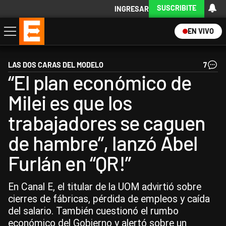
SUSCRIBITE
INGRESAR
EN VIVO
Economía
Política
Internacional
Actualidad
Descargá la App
LAS DOS CARAS DEL MODELO
7
“El plan económico de
Milei es que los
trabajadores se caguen
de hambre”, lanzó Abel
Furlán en “QR!”
En Canal E, el titular de la UOM advirtió sobre
cierres de fábricas, pérdida de empleos y caída
del salario. También cuestionó el rumbo
económico del Gobierno y alertó sobre un