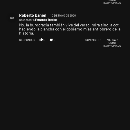
INAPROPIADO
Respuesta de Roberto Daniel.
Roberto Daniel
10 DE MAYO DE 2026
RD
Responder a
Fernando Trebino
No, la burocracia también vive del verso, mirá sino la cgt
haciendo la plancha con el gobierno mías antiobrero de la
historia.
RESPONDER
0
0
COMPARTIR
MARCAR
COMO
INAPROPIADO