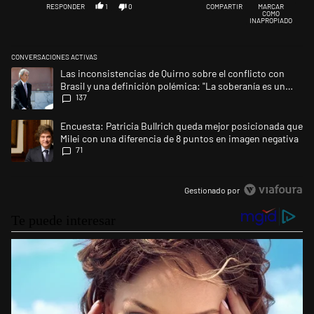
RESPONDER
1
0
COMPARTIR
MARCAR
COMO
INAPROPIADO
CONVERSACIONES ACTIVAS
Este listado muestra los artículos con más comentarios en los últimos 
Un artículo de tendencia con el título "Las inconsistencias de Quirno s
Las inconsistencias de Quirno sobre el conflicto con
Brasil y una definición polémica: "La soberanía es un
137
concepto antiguo"
Un artículo de tendencia con el título "Encuesta: Patricia Bullrich qu
Encuesta: Patricia Bullrich queda mejor posicionada que
Milei con una diferencia de 8 puntos en imagen negativa
71
Gestionado por