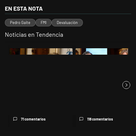
EN ESTA NOTA
Pedro Gaite
FMI
Devaluación
Noticias en Tendencia
Este listado muestra los artículos con más comentarios en los últimos 
Un artículo de tendencia con el título "Encuesta: Patricia Bullrich 
Un artículo de tendencia con el 
Encuesta: Patricia Bullrich
Di Tullio impugnó a Joaquín
queda mejor posicionada
Benegas Lynch por un
que...
presun...
71 comentarios
118 comentarios