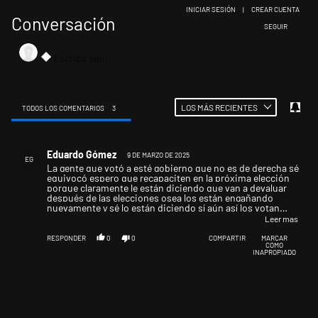
INICIAR SESIÓN
|
CREAR CUENTA
Conversación
SIGA ESTA CONV
SEGUIR
LOS MÁS RECIENTES
TODOS LOS COMENTARIOS
3
Todos los comentarios
Comentario de Eduardo Gómez.
Eduardo Gómez
9 DE MARZO DE 2025
EG
La gente que votó a esté gobierno que no es de derecha sé
equivocó espero que recapaciten en la próxima elección
porque claramente le están diciendo que van a devaluar
después de las elecciones osea los están engañando
nuevamente y sé lo están diciendo sí aún así los votan
estarán siendo cómplices del peor gobierno dé toda la
Leer mas
historia argentina, felicito a todos aquellos que a pesar de
todo nunca votaron ni votarán jamás semejante
RESPONDER
0
0
COMPARTIR
MARCAR
COMO
mamarracho, sepa el pueblo votar!!!
INAPROPIADO