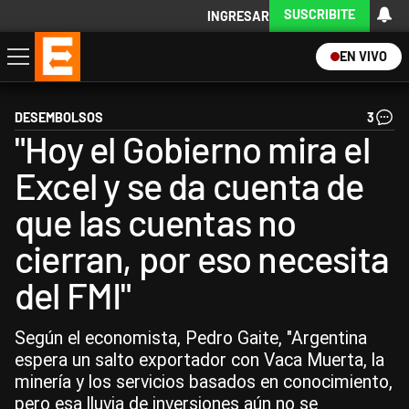
SUSCRIBITE
INGRESAR
EN VIVO
Economía
Política
Internacional
Actualidad
Descargá la App
DESEMBOLSOS
3
"Hoy el Gobierno mira el
Excel y se da cuenta de
que las cuentas no
cierran, por eso necesita
del FMI"
Según el economista, Pedro Gaite, "Argentina
espera un salto exportador con Vaca Muerta, la
minería y los servicios basados en conocimiento,
pero esa lluvia de inversiones aún no se