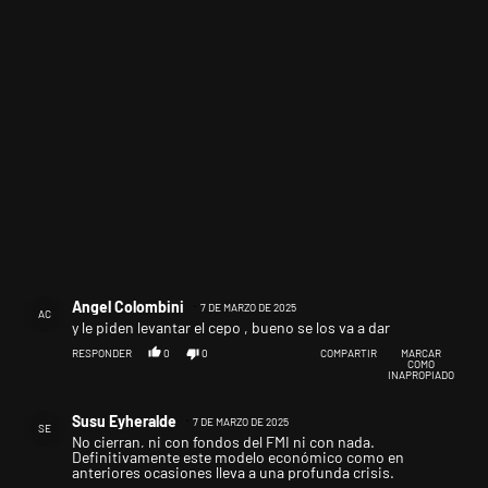
Comentario de Angel Colombini.
Angel Colombini
7 DE MARZO DE 2025
AC
y le piden levantar el cepo , bueno se los va a dar
RESPONDER
0
0
COMPARTIR
MARCAR
COMO
INAPROPIADO
Comentario de Susu Eyheralde.
Susu Eyheralde
7 DE MARZO DE 2025
SE
No cierran, ni con fondos del FMI ni con nada.
Definitivamente este modelo económico como en
anteriores ocasiones lleva a una profunda crisis.