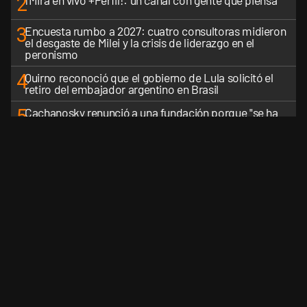
2
¡Mirá en vivo +Perfil!: un canal con gente que piensa
3
Encuesta rumbo a 2027: cuatro consultoras midieron
el desgaste de Milei y la crisis de liderazgo en el
peronismo
4
Quirno reconoció que el gobierno de Lula solicitó el
retiro del embajador argentino en Brasil
5
Cachanosky renunció a una fundación porque "se ha
transformado en una especie de Instituto Patria
incondicional de la gestión de Milei"
VER MÁS