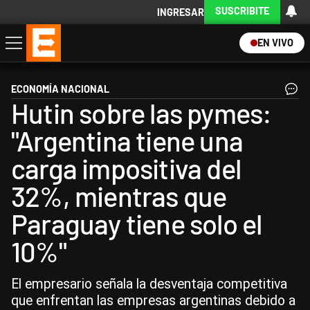
SUSCRIBITE
INGRESAR
EN VIVO
Economía
Política
Internacional
Actualidad
Descargá la App
ECONOMÍA NACIONAL
Hutin sobre las pymes:
"Argentina tiene una
carga impositiva del
32%, mientras que
Paraguay tiene solo el
10%"
El empresario señala la desventaja competitiva
que enfrentan las empresas argentinas debido a