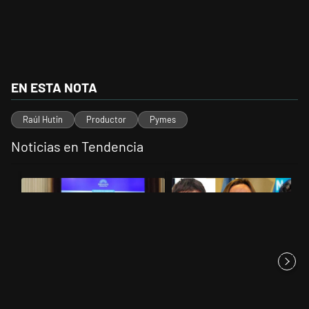
EN ESTA NOTA
Raúl Hutin
Productor
Pymes
Noticias en Tendencia
Este listado muestra los artículos con más comentarios en los últimos 
Un artículo de tendencia con el título "Di Tullio impugnó a Joaquín 
Un artículo de tendencia con el t
Di Tullio impugnó a Joaquín
Grabois, Moreau y Lousteau
Benegas Lynch por un
celebraron el revés del Gobi...
presun...