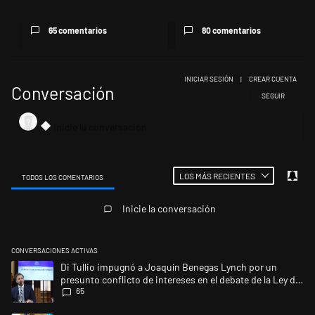
65 comentarios
80 comentarios
INICIAR SESIÓN
|
CREAR CUENTA
Conversación
SIGA ESTA CONV
SEGUIR
LOS MÁS RECIENTES
TODOS LOS COMENTARIOS
Todos los comentarios
Inicie la conversación
CONVERSACIONES ACTIVAS
Este listado muestra los artículos con más comentarios en los últimos 
Un artículo de tendencia con el título "Di Tullio impugnó a Joaquín Ben
Di Tullio impugnó a Joaquín Benegas Lynch por un
presunto conflicto de intereses en el debate de la Ley de
65
Tierras