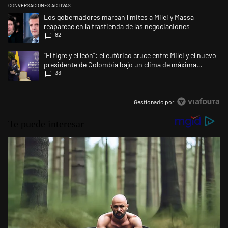
CONVERSACIONES ACTIVAS
Este listado muestra los artículos con más comentarios en los últimos 
Un artículo de tendencia con el título "Los gobernadores marcan límites
Los gobernadores marcan límites a Milei y Massa
reaparece en la trastienda de las negociaciones
82
Un artículo de tendencia con el título ""El tigre y el león": el eufórico
"El tigre y el león": el eufórico cruce entre Milei y el nuevo
presidente de Colombia bajo un clima de máxima
33
tensión
Gestionado por