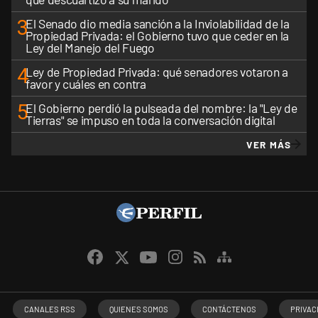
3
El Senado dio media sanción a la Inviolabilidad de la
Propiedad Privada: el Gobierno tuvo que ceder en la
Ley del Manejo del Fuego
4
Ley de Propiedad Privada: qué senadores votaron a
favor y cuáles en contra
5
El Gobierno perdió la pulseada del nombre: la "Ley de
Tierras" se impuso en toda la conversación digital
VER MÁS
CANALES RSS
QUIENES SOMOS
CONTÁCTENOS
PRIVAC