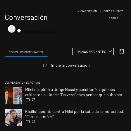
INICIAR SESIÓN
|
CREAR CUENTA
Conversación
SIGA ESTA CONV
SEGUIR
LOS MÁS RECIENTES
TODOS LOS COMENTARIOS
Todos los comentarios
Inicie la conversación
CONVERSACIONES ACTIVAS
Este listado muestra los artículos con más comentarios en los últimos 
Un artículo de tendencia con el título "Milei despidió a Jorge Messi y 
Milei despidió a Jorge Messi y cuestionó a quienes
criticaron a Lionel: “Da vergüenza pensar que hubo anti-
57
Messi”
Un artículo de tendencia con el título "Kicillof apuntó contra Milei por l
Kicillof apuntó contra Milei por la suba de la morosidad:
“El lío lo armó él”
88