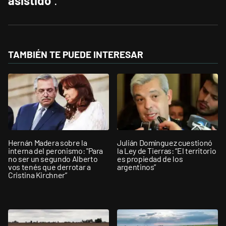
asistido
”.
TAMBIÉN TE PUEDE INTERESAR
Hernán Madera sobre la
Julián Domínguez cuestionó
interna del peronismo: "Para
la Ley de Tierras: “El territorio
no ser un segundo Alberto
es propiedad de los
vos tenés que derrotar a
argentinos”
Cristina Kirchner”