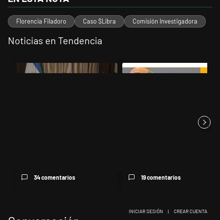
Florencia Filadoro
Caso $Libra
Comisión Investigadora
Noticias en Tendencia
Este listado muestra los artículos con más comentarios en los últimos 
Un artículo de tendencia con el título "Milei, listo para 'atajar' corr
Un artículo de tendencia con el 
Milei, listo para 'atajar'
El abogado de VOX que
corridas: posteó que "Argent...
Cristina Kirchner sumó a su
defen...
34 comentarios
19 comentarios
INICIAR SESIÓN
|
CREAR CUENTA