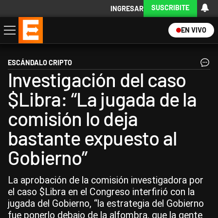
SUSCRIBITE
INGRESAR
EN VIVO
Economía
Política
Internacional
Actualidad
Descargá la App
ESCÁNDALO CRIPTO
Investigación del caso
$Libra: “La jugada de la
comisión lo deja
bastante expuesto al
Gobierno”
La aprobación de la comisión investigadora por
el caso $Libra en el Congreso interfirió con la
jugada del Gobierno, “la estrategia del Gobierno
fue ponerlo debajo de la alfombra, que la gente