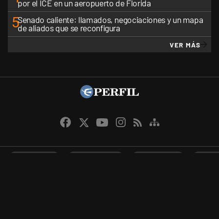
por el ICE en un aeropuerto de Florida
5
Senado caliente: llamados, negociaciones y un mapa
de aliados que se reconfigura
VER MÁS
CANALES RSS
QUIENES SOMOS
CONTÁCTENOS
PRIVAC
Perfil.com - Editorial Perfil S.A.
| © Perfil.com 2006-2026 - Todos los
derechos reservados.
Editor responsable: Carlos Piro.
Registro de la propiedad intelectual RL-2024-31002957-APN-DNDA#MJ