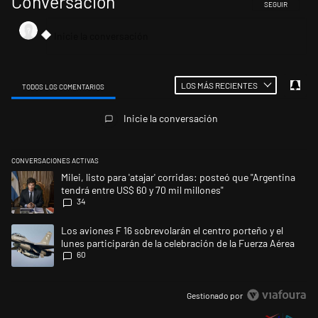
Conversación
SIGA ESTA CONV
SEGUIR
LOS MÁS RECIENTES
TODOS LOS COMENTARIOS
Todos los comentarios
Inicie la conversación
CONVERSACIONES ACTIVAS
Este listado muestra los artículos con más comentarios en los últimos 
Un artículo de tendencia con el título "Milei, listo para 'atajar' corrid
Milei, listo para 'atajar' corridas: posteó que "Argentina
tendrá entre US$ 60 y 70 mil millones"
34
Un artículo de tendencia con el título "Los aviones F 16 sobrevolarán el
Los aviones F 16 sobrevolarán el centro porteño y el
lunes participarán de la celebración de la Fuerza Aérea
60
Gestionado por