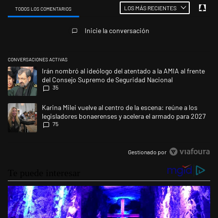
LOS MÁS RECIENTES
TODOS LOS COMENTARIOS
Todos los comentarios
Inicie la conversación
CONVERSACIONES ACTIVAS
Este listado muestra los artículos con más comentarios en los últimos 
Un artículo de tendencia con el título "Irán nombró al ideólogo del at
Irán nombró al ideólogo del atentado a la AMIA al frente
del Consejo Supremo de Seguridad Nacional
35
Un artículo de tendencia con el título "Karina Milei vuelve al centro de
Karina Milei vuelve al centro de la escena: reúne a los
legisladores bonaerenses y acelera el armado para 2027
75
Gestionado por