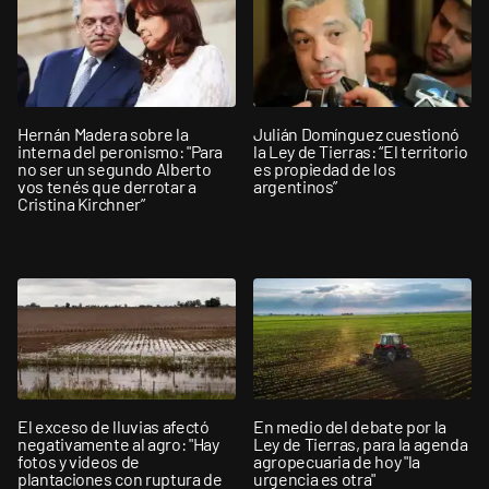
Hernán Madera sobre la
Julián Domínguez cuestionó
interna del peronismo: "Para
la Ley de Tierras: “El territorio
no ser un segundo Alberto
es propiedad de los
vos tenés que derrotar a
argentinos”
Cristina Kirchner”
El exceso de lluvias afectó
En medio del debate por la
negativamente al agro: "Hay
Ley de Tierras, para la agenda
fotos y videos de
agropecuaria de hoy "la
plantaciones con ruptura de
urgencia es otra"