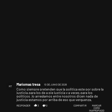
Comentario de Mariomas tresa.
Mariomas tresa
10 DE JUNIO DE 2026
MT
Como siempre pretenden que la politica este por sobre la
justicia,para los de a pie justicia y a veces,para los
politicos ,lo arreglamos entre nosotros dicen nada de
justicia estamos por arriba de eso que verguenza,
RESPONDER
3
0
COMPARTIR
MARCAR
COMO
INAPROPIADO