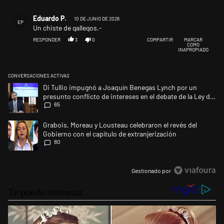
Comentario de Eduardo P..
Eduardo P.
10 DE JUNIO DE 2026
EP
Un chiste de gallegos.-
RESPONDER
3
0
COMPARTIR
MARCAR
COMO
INAPROPIADO
CONVERSACIONES ACTIVAS
Este listado muestra los artículos con más comentarios en los últimos 
Un artículo de tendencia con el título "Di Tullio impugnó a Joaquín Ben
Di Tullio impugnó a Joaquín Benegas Lynch por un
presunto conflicto de intereses en el debate de la Ley de
65
Tierras
Un artículo de tendencia con el título "Grabois, Moreau y Lousteau cele
Grabois, Moreau y Lousteau celebraron el revés del
Gobierno con el capítulo de extranjerización
80
Gestionado por