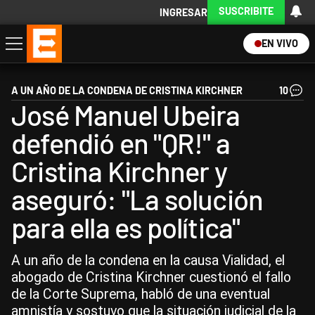
SUSCRIBITE
INGRESAR
EN VIVO
Economía
Política
Internacional
Actualidad
Descargá la App
A UN AÑO DE LA CONDENA DE CRISTINA KIRCHNER
10
José Manuel Ubeira
defendió en "QR!" a
Cristina Kirchner y
aseguró: "La solución
para ella es política"
A un año de la condena en la causa Vialidad, el
abogado de Cristina Kirchner cuestionó el fallo
de la Corte Suprema, habló de una eventual
amnistía y sostuvo que la situación judicial de la