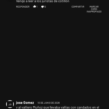
Vengo a leer a los juristas de cotillón
RESPONDER
1
0
COMPARTIR
MARCAR
COMO
INAPROPIADO
Comentario de jose Gomez.
jose Gomez
10 DE JUNIO DE 2026
JG
y al valijero Muñoz que llevaba valijas con candados en el