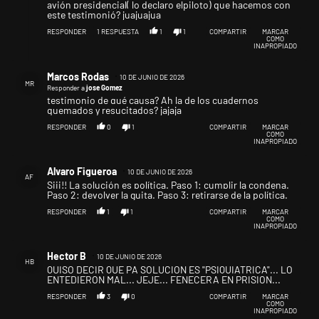
avión presidencial( lo declaro elpiloto) que hacemos con
este testimonió? juajuajua
RESPONDER
1
RESPUESTA
1
1
COMPARTIR
MARCAR
COMO
INAPROPIADO
Respuesta de Marcos Rodas.
Marcos Rodas
10 DE JUNIO DE 2026
MR
Responder a
jose Gomez
testimonio de qué causa? Ah la de los cuadernos
quemados y resucitados? jajaja
RESPONDER
0
1
COMPARTIR
MARCAR
COMO
INAPROPIADO
Comentario de Alvaro Figueroa.
Alvaro Figueroa
10 DE JUNIO DE 2026
AF
Siii!! La solución es política. Paso 1: cumplir la condena.
Paso 2: devolver la guita. Paso 3: retirarse de la política.
RESPONDER
1
1
COMPARTIR
MARCAR
COMO
INAPROPIADO
Comentario de Hector B.
Hector B
10 DE JUNIO DE 2026
HB
QUISO DECIR QUE PA SOLUCION ES "PSIQUIATRICA"... LO
ENTEDIERON MAL... JEJE... FENECERA EN PRISION...
RESPONDER
3
0
COMPARTIR
MARCAR
COMO
INAPROPIADO