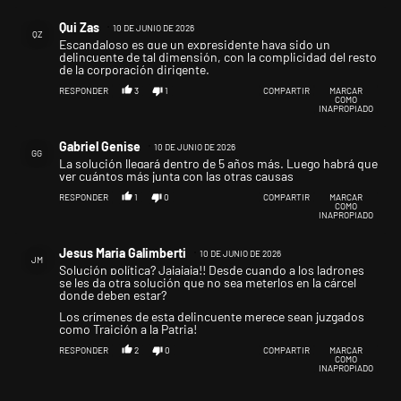
Comentario de Qui Zas.
Qui Zas
10 DE JUNIO DE 2026
QZ
Escandaloso es que un expresidente haya sido un
delincuente de tal dimensión, con la complicidad del resto
de la corporación dirigente.
RESPONDER
3
1
COMPARTIR
MARCAR
COMO
INAPROPIADO
Comentario de Gabriel Genise.
Gabriel Genise
10 DE JUNIO DE 2026
GG
La solución llegará dentro de 5 años más. Luego habrá que
ver cuántos más junta con las otras causas
RESPONDER
1
0
COMPARTIR
MARCAR
COMO
INAPROPIADO
Comentario de Jesus Maria Galimberti.
Jesus Maria Galimberti
10 DE JUNIO DE 2026
JM
Solución política? Jajajaja!! Desde cuando a los ladrones
se les da otra solución que no sea meterlos en la cárcel
donde deben estar?
Los crímenes de esta delincuente merece sean juzgados
como Traición a la Patria!
RESPONDER
2
0
COMPARTIR
MARCAR
COMO
INAPROPIADO