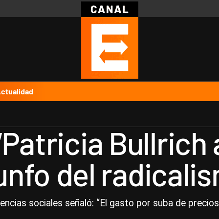
Política
Pymes
Salud
Internacional
Clima
Deportes
Business
Noticias
Caras
ctualidad
Patricia Bullrich 
iunfo del radicali
encias sociales señaló: “El gasto por suba de precio