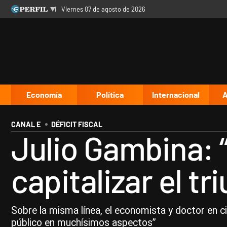
viernes 07 de agosto de 2026
Últimas noticias
Inicio
Ahora
Opinión
Cultura
Arte
Educación
Videos
Córdoba
Reperfilar
Diario del Juicio
Economía
Política
Internacional
A
CANAL E
DÉFICIT FISCAL
Julio Gambina: “
capitalizar el tr
Sobre la misma línea, el economista y doctor en ci
público en muchísimos aspectos”