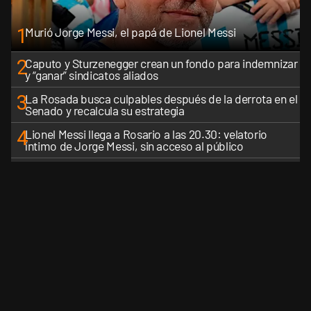
1
Murió Jorge Messi, el papá de Lionel Messi
2
Caputo y Sturzenegger crean un fondo para indemnizar
y “ganar” sindicatos aliados
3
La Rosada busca culpables después de la derrota en el
Senado y recalcula su estrategia
4
Lionel Messi llega a Rosario a las 20.30: velatorio
íntimo de Jorge Messi, sin acceso al público
5
Los aviones F 16 sobrevolarán el centro porteño y el
lunes participarán de la celebración de la Fuerza Aérea
VER MÁS