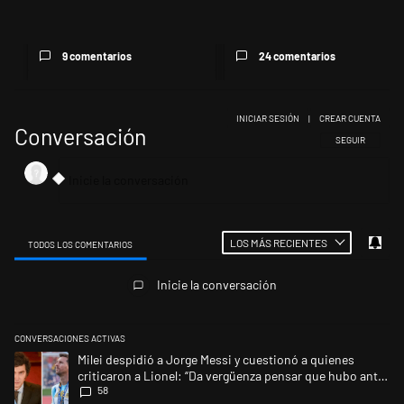
para despedir a su padre, ...
la escena: reúne a los...
9 comentarios
24 comentarios
INICIAR SESIÓN
|
CREAR CUENTA
Conversación
SIGA ESTA CONV
SEGUIR
LOS MÁS RECIENTES
TODOS LOS COMENTARIOS
Todos los comentarios
Inicie la conversación
CONVERSACIONES ACTIVAS
Este listado muestra los artículos con más comentarios en los últimos 
Un artículo de tendencia con el título "Milei despidió a Jorge Messi y 
Milei despidió a Jorge Messi y cuestionó a quienes
criticaron a Lionel: “Da vergüenza pensar que hubo anti-
58
Messi”