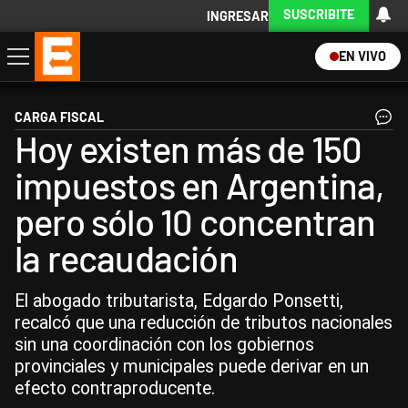
SUSCRIBITE
INGRESAR
EN VIVO
Economía
Política
Internacional
Actualidad
Descargá la App
CARGA FISCAL
Hoy existen más de 150
impuestos en Argentina,
pero sólo 10 concentran
la recaudación
El abogado tributarista, Edgardo Ponsetti,
recalcó que una reducción de tributos nacionales
sin una coordinación con los gobiernos
provinciales y municipales puede derivar en un
efecto contraproducente.