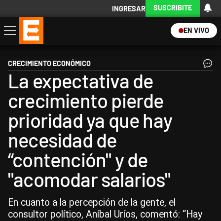
SUSCRIBITE
INGRESAR
EN VIVO
Economía
Política
Internacional
Actualidad
Descargá la App
CRECIMIENTO ECONÓMICO
La expectativa de
crecimiento pierde
prioridad ya que hay
necesidad de
“contención" y de
"acomodar salarios"
En cuanto a la percepción de la gente, el
consultor político, Aníbal Uríos, comentó: “Hay