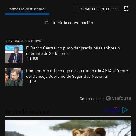
LOS MÁS RECIENTES
TODOS LOS COMENTARIOS
Todos los comentarios
Inicie la conversación
CONVERSACIONES ACTIVAS
Este listado muestra los artículos con más comentarios en los últimos 
Un artículo de tendencia con el título "El Banco Central no pudo dar p
El Banco Central no pudo dar precisiones sobre un
sobrante de $4 billones
108
Un artículo de tendencia con el título "Irán nombró al ideólogo del ate
Irán nombró al ideólogo del atentado a la AMIA al frente
del Consejo Supremo de Seguridad Nacional
51
Gestionado por