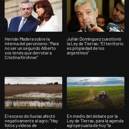
Hernán Madera sobre la
Julián Domínguez cuestionó
interna del peronismo: "Para
la Ley de Tierras: “El territorio
no ser un segundo Alberto
es propiedad de los
vos tenés que derrotar a
argentinos”
Cristina Kirchner”
El exceso de lluvias afectó
En medio del debate por la
negativamente al agro: "Hay
Ley de Tierras, para la agenda
fotos y videos de
agropecuaria de hoy "la