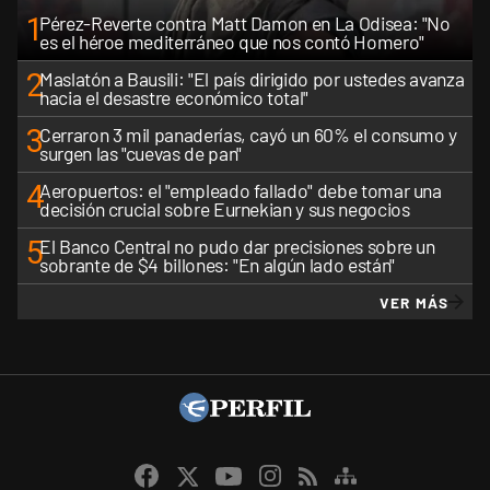
1
Pérez-Reverte contra Matt Damon en La Odisea: "No
es el héroe mediterráneo que nos contó Homero"
2
Maslatón a Bausili: "El país dirigido por ustedes avanza
hacia el desastre económico total"
3
Cerraron 3 mil panaderías, cayó un 60% el consumo y
surgen las "cuevas de pan"
4
Aeropuertos: el "empleado fallado" debe tomar una
decisión crucial sobre Eurnekian y sus negocios
5
El Banco Central no pudo dar precisiones sobre un
sobrante de $4 billones: "En algún lado están"
VER MÁS