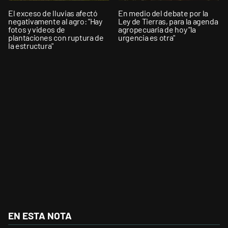
El exceso de lluvias afectó
En medio del debate por la
negativamente al agro: "Hay
Ley de Tierras, para la agenda
fotos y videos de
agropecuaria de hoy "la
plantaciones con ruptura de
urgencia es otra"
la estructura"
EN ESTA NOTA