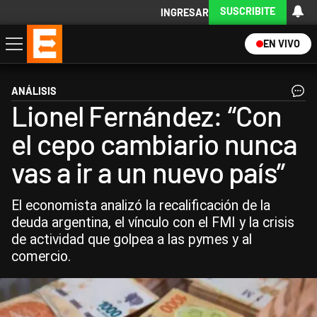
SUSCRIBITE
INGRESAR
EN VIVO
Economía
Política
Internacional
Actualidad
Descargá la App
ANÁLISIS
Lionel Fernández: “Con
el cepo cambiario nunca
vas a ir a un nuevo país”
El economista analizó la recalificación de la
deuda argentina, el vínculo con el FMI y la crisis
de actividad que golpea a las pymes y al
comercio.