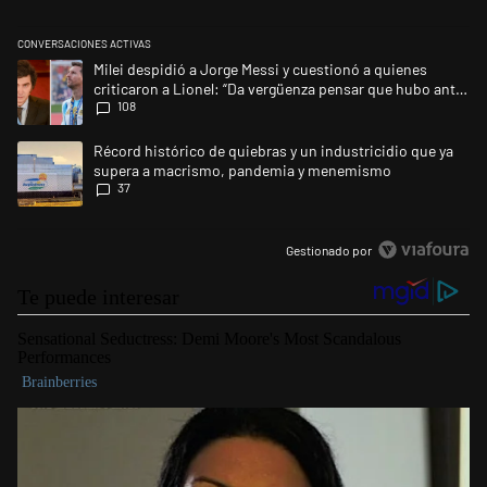
CONVERSACIONES ACTIVAS
Este listado muestra los artículos con más comentarios en los últimos 
Un artículo de tendencia con el título "Milei despidió a Jorge Messi y 
Milei despidió a Jorge Messi y cuestionó a quienes
criticaron a Lionel: “Da vergüenza pensar que hubo anti-
108
Messi”
Un artículo de tendencia con el título "Récord histórico de quiebras 
Récord histórico de quiebras y un industricidio que ya
supera a macrismo, pandemia y menemismo
37
Gestionado por