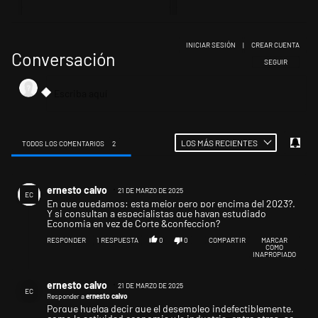
INICIAR SESIÓN
|
CREAR CUENTA
Conversación
SIGA ESTA CONV
SEGUIR
LOS MÁS RECIENTES
TODOS LOS COMENTARIOS
2
Todos los comentarios
Comentario de ernesto calvo.
ernesto calvo
21 DE MARZO DE 2025
EC
En que quedamos: esta mejor pero por encima del 2023?.
Y si consultan a especialistas que hayan estudiado
Economia en vez de Corte &confeccion?
RESPONDER
1
RESPUESTA
0
0
COMPARTIR
MARCAR
COMO
INAPROPIADO
Respuesta de ernesto calvo.
ernesto calvo
21 DE MARZO DE 2025
EC
Responder a
ernesto calvo
Porque huelga decir que el desempleo indefectiblemente,