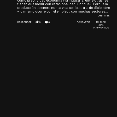
como la actividad economia y la industria, entre otras, se
tienen que medir con estacionalidad. Por qué?. Porque la
producción de enero nunca va a ser igual a la de diciembre
y lo mismo ocurre con el empleo , con muchas sectores
que refuerzan los planteles por zafra o razones
Leer mas
estacionales. Lo extraño es que el periodista no fue capaz
de recordarselo o repreguntarle
RESPONDER
0
0
COMPARTIR
MARCAR
COMO
INAPROPIADO