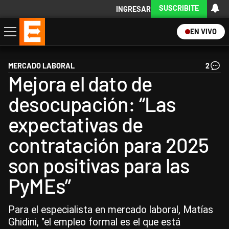
SUSCRIBITE
INGRESAR
EN VIVO
Economía
Política
Internacional
Actualidad
Descargá la App
MERCADO LABORAL
2
Mejora el dato de
desocupación: “Las
expectativas de
contratación para 2025
son positivas para las
PyMEs”
Para el especialista en mercado laboral, Matías
Ghidini, "el empleo formal es el que está