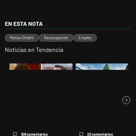
EN ESTA NOTA
Matías Ghidini
Desocupación
Empleo
Noticias en Tendencia
Este listado muestra los artículos con más comentarios en los últimos 
Un artículo de tendencia con el título "Milei despidió a Jorge Messi
Un artículo de tendencia con el t
Milei despidió a Jorge Messi y
Algo pasó
cuestionó a quienes crit...
108 comentarios
20 comentarios