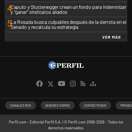
4
Caputo y Sturzenegger crean un fondo para indemnizar
y “ganar” sindicatos aliados
5
La Rosada busca culpables después de la derrota en el
Senado y recalcula su estrategia
VER MÁS
CANALES RSS
QUIENES SOMOS
CONTÁCTENOS
PRIVAC
Perfil.com - Editorial Perfil S.A.
| © Perfil.com 2006-2026 - Todos los
derechos reservados.