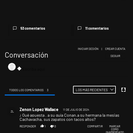
El Senado dio media sanción a
Javier Milei se reunió con
la Inviolabilidad de la P...
Daniel Noboa en Ecuador y
av...
53 comentarios
11 comentarios
INICIAR SESIÓN
|
CREAR CUENTA
Conversación
SIGA ESTA CONV
SEGUIR
LOS MÁS RECIENTES
TODOS LOS COMENTARIOS
3
Todos los comentarios
Comentario de Zenon Lopez Wallace.
Zenon Lopez Wallace
11 DE JULIO DE 2024
ZL
¿ Qué apuesta , a su guía Conan,a su hermana la mesias
Cachavacha, sus zapatos con tacos altos?
RESPONDER
1
0
COMPARTIR
MARCAR
COMO
INAPROPIADO