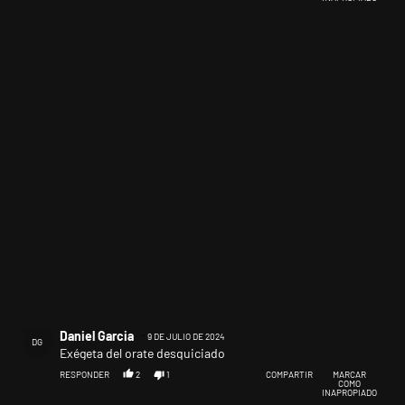
Comentario de Daniel Garcia.
Daniel Garcia
9 DE JULIO DE 2024
DG
Exégeta del orate desquiciado
RESPONDER
2
1
COMPARTIR
MARCAR
COMO
INAPROPIADO