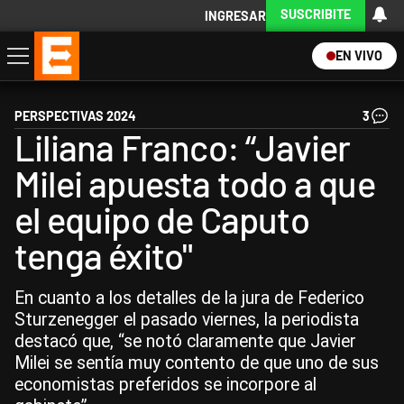
SUSCRIBITE
INGRESAR
EN VIVO
Economía
Política
Internacional
Actualidad
Descargá la App
PERSPECTIVAS 2024
3
Liliana Franco: “Javier
Milei apuesta todo a que
el equipo de Caputo
tenga éxito"
En cuanto a los detalles de la jura de Federico
Sturzenegger el pasado viernes, la periodista
destacó que, “se notó claramente que Javier
Milei se sentía muy contento de que uno de sus
economistas preferidos se incorpore al