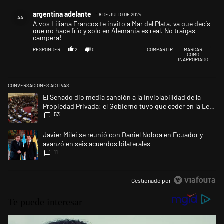
Comentario de argentina adelante.
argentina adelante
8 DE JULIO DE 2024
AA
A vos Liliana Francos te invito a Mar del Plata, ya que decís
que no hace frío y solo en Alemania es real. No traigas
campera!
RESPONDER
2
0
COMPARTIR
MARCAR
COMO
INAPROPIADO
CONVERSACIONES ACTIVAS
Este listado muestra los artículos con más comentarios en los últimos 
Un artículo de tendencia con el título "El Senado dio media sanción a l
El Senado dio media sanción a la Inviolabilidad de la
Propiedad Privada: el Gobierno tuvo que ceder en la Ley
53
del Manejo del Fuego
Un artículo de tendencia con el título "Javier Milei se reunió con Dani
Javier Milei se reunió con Daniel Noboa en Ecuador y
avanzó en seis acuerdos bilaterales
11
Gestionado por