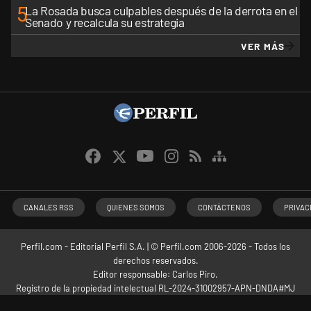
5
La Rosada busca culpables después de la derrota en el
Senado y recalcula su estrategia
VER MÁS
CANALES RSS
QUIENES SOMOS
CONTÁCTENOS
PRIVAC
Perfil.com - Editorial Perfil S.A.
| © Perfil.com 2006-2026 - Todos los
derechos reservados.
Editor responsable: Carlos Piro.
Registro de la propiedad intelectual RL-2024-31002957-APN-DNDA#MJ
Dirección:
California 2715
,
C1289ABI
,
CABA, Argentina
| Teléfono:
+54 9 11