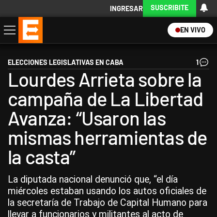
SUSCRIBITE
INGRESAR
EN VIVO
Economía
Política
Internacional
Actualidad
Descargá la App
ELECCIONES LEGISLATIVAS EN CABA
1
Lourdes Arrieta sobre la
campaña de La Libertad
Avanza: “Usaron las
mismas herramientas de
la casta”
La diputada nacional denunció que, “el día
miércoles estaban usando los autos oficiales de
la secretaría de Trabajo de Capital Humano para
llevar a funcionarios y militantes al acto de