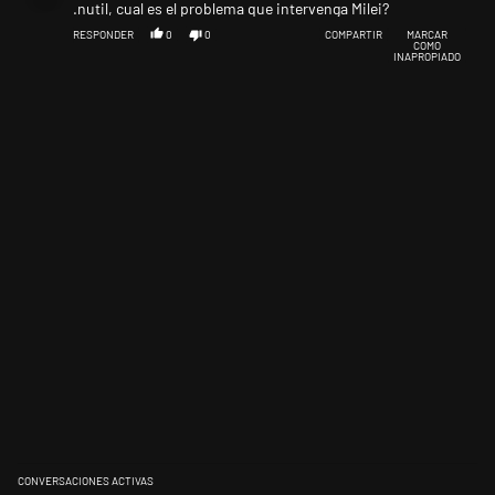
.nutil, cual es el problema que intervenga Milei?
RESPONDER
0
0
COMPARTIR
MARCAR
COMO
INAPROPIADO
CONVERSACIONES ACTIVAS
Este listado muestra los artículos con más comentarios en los últimos 