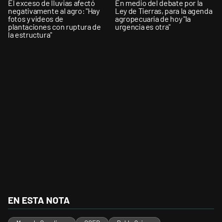
El exceso de lluvias afectó
En medio del debate por la
negativamente al agro: "Hay
Ley de Tierras, para la agenda
fotos y videos de
agropecuaria de hoy "la
plantaciones con ruptura de
urgencia es otra"
la estructura"
EN ESTA NOTA