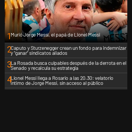
1
Murió Jorge Messi, el papá de Lionel Messi
2
Caputo y Sturzenegger crean un fondo para indemnizar
y “ganar” sindicatos aliados
3
La Rosada busca culpables después de la derrota en el
Senado y recalcula su estrategia
4
Lionel Messi llega a Rosario a las 20.30: velatorio
íntimo de Jorge Messi, sin acceso al público
5
Estados Unidos: un futbolista argentino fue detenido
por el ICE en un aeropuerto de Florida
VER MÁS