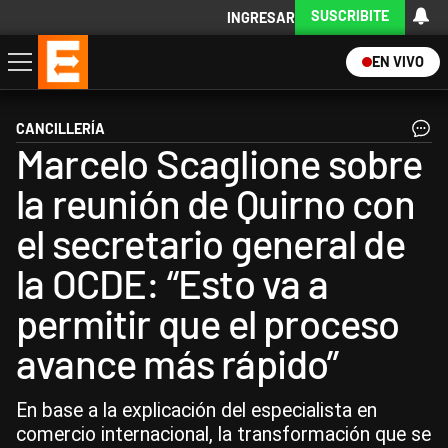
SUSCRIBITE
INGRESAR
EN VIVO
Economía
Política
Internacional
Actualidad
Descargá la App
CANCILLERÍA
Marcelo Scaglione sobre
la reunión de Quirno con
el secretario general de
la OCDE: “Esto va a
permitir que el proceso
avance más rápido”
En base a la explicación del especialista en
comercio internacional, la transformación que se