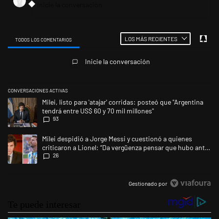
LOS MÁS RECIENTES
TODOS LOS COMENTARIOS
Todos los comentarios
Inicie la conversación
CONVERSACIONES ACTIVAS
Este listado muestra los artículos con más comentarios en los últimos 
Un artículo de tendencia con el título "Milei, listo para 'atajar' corrid
Milei, listo para 'atajar' corridas: posteó que "Argentina
tendrá entre US$ 60 y 70 mil millones"
93
Un artículo de tendencia con el título "Milei despidió a Jorge Messi y 
Milei despidió a Jorge Messi y cuestionó a quienes
criticaron a Lionel: “Da vergüenza pensar que hubo anti-
26
Messi”
Gestionado por