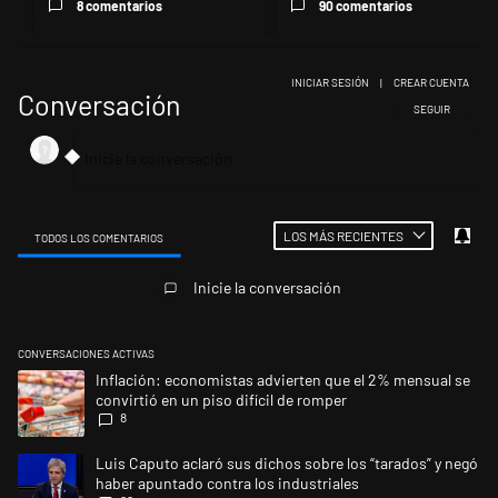
8 comentarios
90 comentarios
INICIAR SESIÓN
|
CREAR CUENTA
Conversación
SIGA ESTA CONV
SEGUIR
LOS MÁS RECIENTES
TODOS LOS COMENTARIOS
Todos los comentarios
Inicie la conversación
CONVERSACIONES ACTIVAS
Este listado muestra los artículos con más comentarios en los últimos 
Un artículo de tendencia con el título "Inflación: economistas advierte
Inflación: economistas advierten que el 2% mensual se
convirtió en un piso difícil de romper
8
Un artículo de tendencia con el título "Luis Caputo aclaró sus dichos s
Luis Caputo aclaró sus dichos sobre los “tarados” y negó
haber apuntado contra los industriales