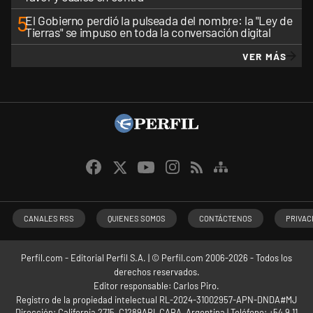
5
El Gobierno perdió la pulseada del nombre: la "Ley de
Tierras" se impuso en toda la conversación digital
VER MÁS
CANALES RSS
QUIENES SOMOS
CONTÁCTENOS
PRIVAC
Perfil.com - Editorial Perfil S.A.
| © Perfil.com 2006-2026 - Todos los
derechos reservados.
Editor responsable: Carlos Piro.
Registro de la propiedad intelectual RL-2024-31002957-APN-DNDA#MJ
Dirección:
California 2715
,
C1289ABI
,
CABA, Argentina
| Teléfono:
+54 9 11