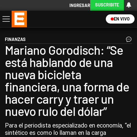
SUSCRIBITE
INGRESAR
EN VIVO
Economía
Política
Internacional
Actualidad
Descargá la App
FINANZAS
Mariano Gorodisch: “Se
está hablando de una
nueva bicicleta
financiera, una forma de
hacer carry y traer un
nuevo rulo del dólar”
Para el periodista especializado en economía, “el
sintético es como lo llaman en la carga