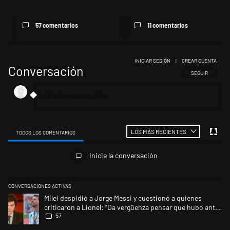
57 comentarios
11 comentarios
INICIAR SESIÓN
|
CREAR CUENTA
Conversación
SIGA ESTA CONV
SEGUIR
LOS MÁS RECIENTES
TODOS LOS COMENTARIOS
Todos los comentarios
Inicie la conversación
CONVERSACIONES ACTIVAS
Este listado muestra los artículos con más comentarios en los últimos 
Un artículo de tendencia con el título "Milei despidió a Jorge Messi y 
Milei despidió a Jorge Messi y cuestionó a quienes
criticaron a Lionel: “Da vergüenza pensar que hubo anti-
57
Messi”