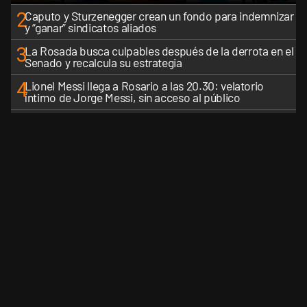
2
Caputo y Sturzenegger crean un fondo para indemnizar
y “ganar” sindicatos aliados
3
La Rosada busca culpables después de la derrota en el
Senado y recalcula su estrategia
4
Lionel Messi llega a Rosario a las 20.30: velatorio
íntimo de Jorge Messi, sin acceso al público
5
Los aviones F 16 sobrevolarán el centro porteño y el
lunes participarán de la celebración de la Fuerza Aérea
VER MÁS