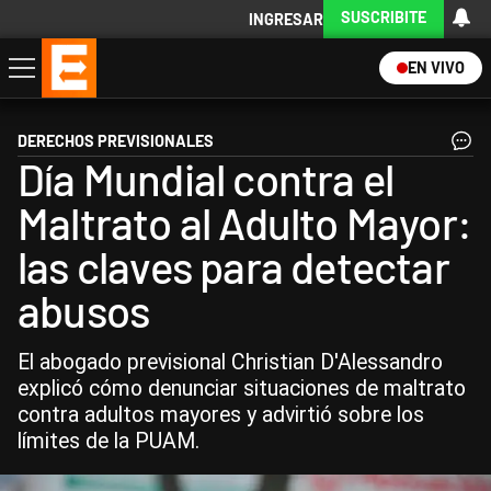
SUSCRIBITE
INGRESAR
EN VIVO
Economía
Política
Internacional
Actualidad
Descargá la App
DERECHOS PREVISIONALES
Día Mundial contra el
Maltrato al Adulto Mayor:
las claves para detectar
abusos
El abogado previsional Christian D'Alessandro
explicó cómo denunciar situaciones de maltrato
contra adultos mayores y advirtió sobre los
límites de la PUAM.