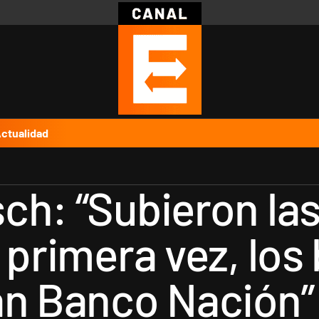
Política
Pymes
Salud
Internacional
Clima
Deportes
Business
Noticias
Caras
ctualidad
ch: “Subieron las
 primera vez, lo
an Banco Nación”