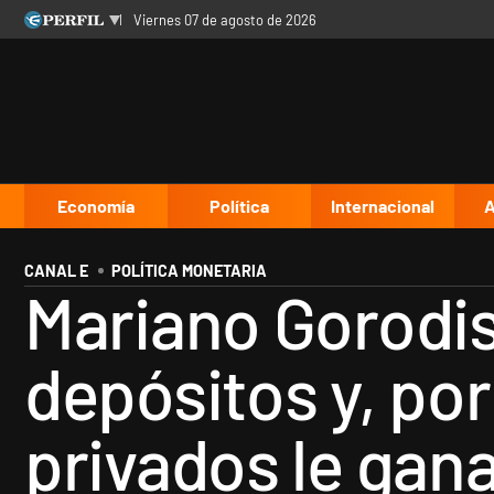
viernes 07 de agosto de 2026
Últimas noticias
Inicio
Ahora
Opinión
Cultura
Arte
Educación
Videos
Córdoba
Reperfilar
Diario del Juicio
Economía
Política
Internacional
A
CANAL E
POLÍTICA MONETARIA
Mariano Gorodis
depósitos y, por
privados le gan