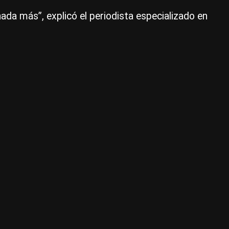
vez
da más”, explicó el periodista especializado en
los
ba
pr
es
ga
al
Ba
Na
|
Ce