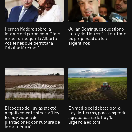
Hernán Madera sobre la
Julián Domínguez cuestionó
interna del peronismo: "Para
la Ley de Tierras: “El territorio
no ser un segundo Alberto
es propiedad de los
vos tenés que derrotar a
argentinos”
Cristina Kirchner”
El exceso de lluvias afectó
En medio del debate por la
negativamente al agro: "Hay
Ley de Tierras, para la agenda
fotos y videos de
agropecuaria de hoy "la
plantaciones con ruptura de
urgencia es otra"
la estructura"