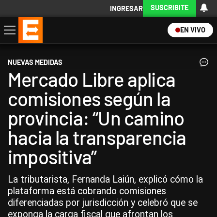
SUSCRIBITE
INGRESAR
EN VIVO
Economía
Política
Internacional
Actualidad
Descargá la App
NUEVAS MEDIDAS
Mercado Libre aplica
comisiones según la
provincia: “Un camino
hacia la transparencia
impositiva”
La tributarista, Fernanda Laiún, explicó cómo la
plataforma está cobrando comisiones
diferenciadas por jurisdicción y celebró que se
exponga la carga fiscal que afrontan los