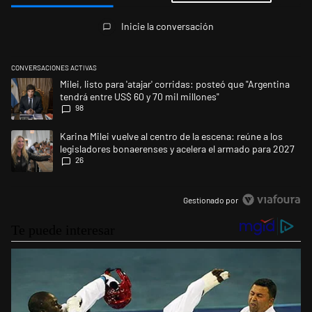
Todos los comentarios
Inicie la conversación
CONVERSACIONES ACTIVAS
Este listado muestra los artículos con más comentarios en los últimos 
Un artículo de tendencia con el título "Milei, listo para 'atajar' corrid
Milei, listo para 'atajar' corridas: posteó que "Argentina
tendrá entre US$ 60 y 70 mil millones"
98
Un artículo de tendencia con el título "Karina Milei vuelve al centro de
Karina Milei vuelve al centro de la escena: reúne a los
legisladores bonaerenses y acelera el armado para 2027
26
Gestionado por