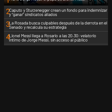
1
2
Caputo y Sturzenegger crean un fondo para indemnizar
y “ganar” sindicatos aliados
3
La Rosada busca culpables después de la derrota en el
Senado y recalcula su estrategia
4
Lionel Messi llega a Rosario a las 20.30: velatorio
íntimo de Jorge Messi, sin acceso al público
5
Los aviones F 16 sobrevolarán el centro porteño y el
lunes participarán de la celebración de la Fuerza Aérea
VER MÁS