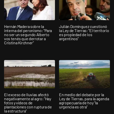
Hernán Madera sobre la
Julián Domínguez cuestionó
interna del peronismo: "Para
la Ley de Tierras: “El territorio
no ser un segundo Alberto
es propiedad de los
vos tenés que derrotar a
argentinos”
Cristina Kirchner”
El exceso de lluvias afectó
En medio del debate por la
negativamente al agro: "Hay
Ley de Tierras, para la agenda
fotos y videos de
agropecuaria de hoy "la
plantaciones con ruptura de
urgencia es otra"
la estructura"