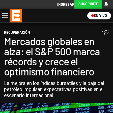
SUSCRIBITE
INGRESAR
EN VIVO
Economía
Política
Internacional
Actualidad
Descargá la App
RECUPERACIÓN
1
Mercados globales en
alza: el S&P 500 marca
récords y crece el
optimismo financiero
La mejora en los índices bursátiles y la baja del
petróleo impulsan expectativas positivas en el
escenario internacional.