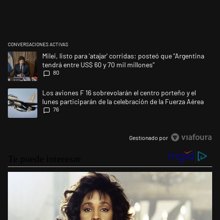
CONVERSACIONES ACTIVAS
Este listado muestra los artículos con más comentarios en los últimos 
Un artículo de tendencia con el título "Milei, listo para 'atajar' corrid
Milei, listo para 'atajar' corridas: posteó que "Argentina
tendrá entre US$ 60 y 70 mil millones"
80
Un artículo de tendencia con el título "Los aviones F 16 sobrevolarán el
Los aviones F 16 sobrevolarán el centro porteño y el
lunes participarán de la celebración de la Fuerza Aérea
76
Gestionado por