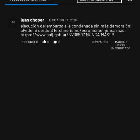
Todos los comentarios
Comentario de juan choper.
juan choper
17 DE ABRIL DE 2026
JC
ejecución del embargo a la condenada sin más demora!! ni
olvido ni perdón! kirchnerismo/peronismo nunca más!
https://www.saij.gob.ar/NV36507
NUNCA MÁS!!!!
RESPONDER
0
0
COMPARTIR
MARCAR
COMO
INAPROPIADO