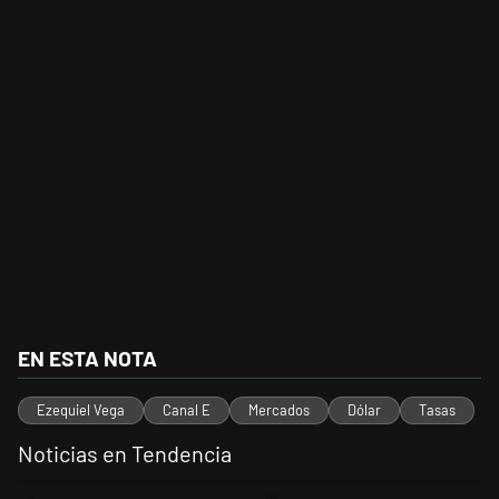
EN ESTA NOTA
Ezequiel Vega
Canal E
Mercados
Dólar
Tasas
Noticias en Tendencia
Este listado muestra los artículos con más comentarios en los últimos 