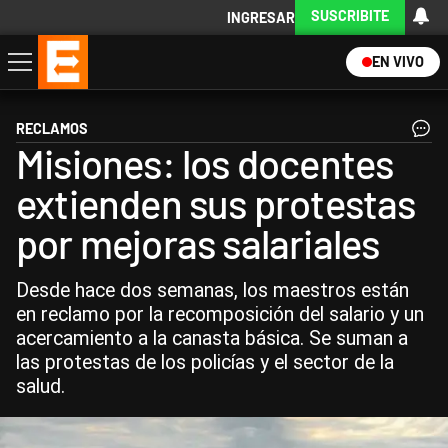
SUSCRIBITE
INGRESAR
EN VIVO
Economía
Política
Internacional
Actualidad
Descargá la App
RECLAMOS
Misiones: los docentes
extienden sus protestas
por mejoras salariales
Desde hace dos semanas, los maestros están
en reclamo por la recomposición del salario y un
acercamiento a la canasta básica. Se suman a
las protestas de los policías y el sector de la
salud.