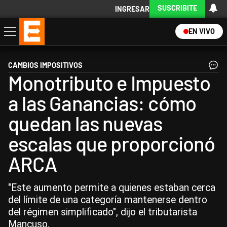
SUSCRIBITE
INGRESAR
EN VIVO
Economía
Política
Internacional
Actualidad
Descargá la App
CAMBIOS IMPOSITIVOS
Monotributo e Impuesto
a las Ganancias: cómo
quedan las nuevas
escalas que proporcionó
ARCA
"Este aumento permite a quienes estaban cerca
del límite de una categoría mantenerse dentro
del régimen simplificado", dijo el tributarista
Mancuso.