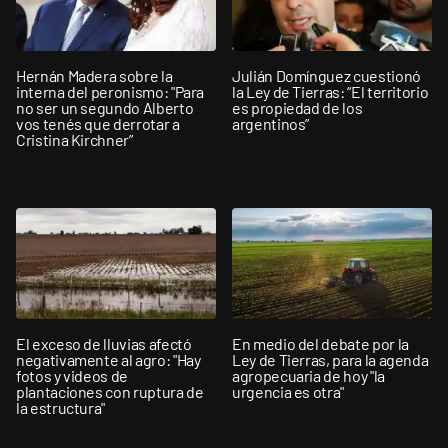
Hernán Madera sobre la
Julián Domínguez cuestionó
interna del peronismo: "Para
la Ley de Tierras: “El territorio
no ser un segundo Alberto
es propiedad de los
vos tenés que derrotar a
argentinos”
Cristina Kirchner”
El exceso de lluvias afectó
En medio del debate por la
negativamente al agro: "Hay
Ley de Tierras, para la agenda
fotos y videos de
agropecuaria de hoy "la
plantaciones con ruptura de
urgencia es otra"
la estructura"