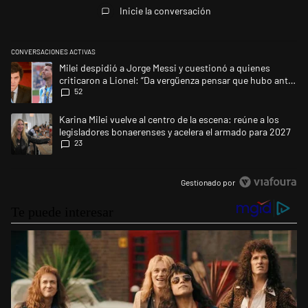
Inicie la conversación
CONVERSACIONES ACTIVAS
Este listado muestra los artículos con más comentarios en los últimos 
Un artículo de tendencia con el título "Milei despidió a Jorge Messi y 
Milei despidió a Jorge Messi y cuestionó a quienes
criticaron a Lionel: “Da vergüenza pensar que hubo anti-
52
Messi”
Un artículo de tendencia con el título "Karina Milei vuelve al centro de
Karina Milei vuelve al centro de la escena: reúne a los
legisladores bonaerenses y acelera el armado para 2027
23
Gestionado por