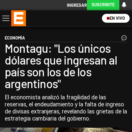
SUSCRIBITE
INGRESAR
EN VIVO
Economía
Política
Internacional
Actualidad
Descargá la App
ECONOMÍA
Montagu: "Los únicos
dólares que ingresan al
país son los de los
argentinos"
El economista analizó la fragilidad de las
reservas, el endeudamiento y la falta de ingreso
de divisas extranjeras, revelando las grietas de la
estrategia cambiaria del gobierno.