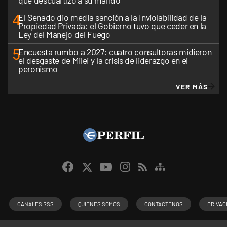
que descuartizó a su marido
4
El Senado dio media sanción a la Inviolabilidad de la
Propiedad Privada: el Gobierno tuvo que ceder en la
Ley del Manejo del Fuego
5
Encuesta rumbo a 2027: cuatro consultoras midieron
el desgaste de Milei y la crisis de liderazgo en el
peronismo
VER MÁS
CANALES RSS
QUIENES SOMOS
CONTÁCTENOS
PRIVAC