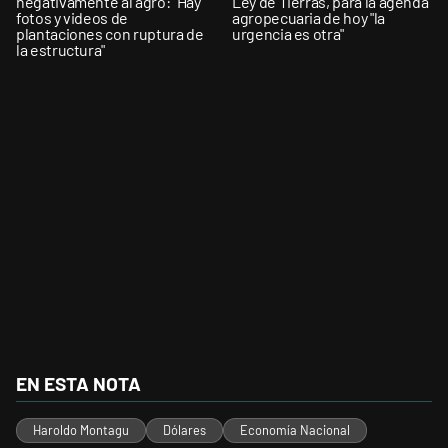
negativamente al agro: "Hay
Ley de Tierras, para la agenda
fotos y videos de
agropecuaria de hoy "la
plantaciones con ruptura de
urgencia es otra"
la estructura"
EN ESTA NOTA
Haroldo Montagu
Dólares
Economía Nacional