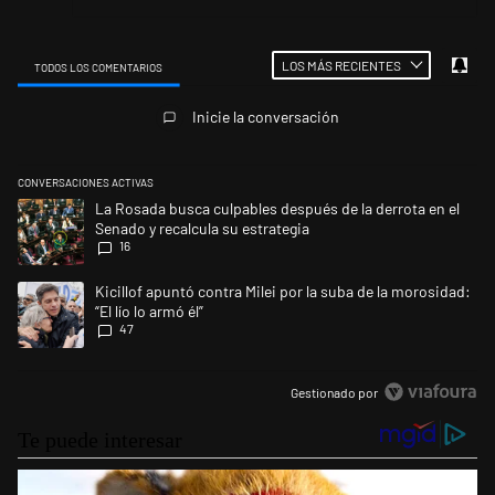
LOS MÁS RECIENTES
TODOS LOS COMENTARIOS
Todos los comentarios
Inicie la conversación
CONVERSACIONES ACTIVAS
Este listado muestra los artículos con más comentarios en los últimos 
Un artículo de tendencia con el título "La Rosada busca culpables despu
La Rosada busca culpables después de la derrota en el
Senado y recalcula su estrategia
16
Un artículo de tendencia con el título "Kicillof apuntó contra Milei por l
Kicillof apuntó contra Milei por la suba de la morosidad:
“El lío lo armó él”
47
Gestionado por