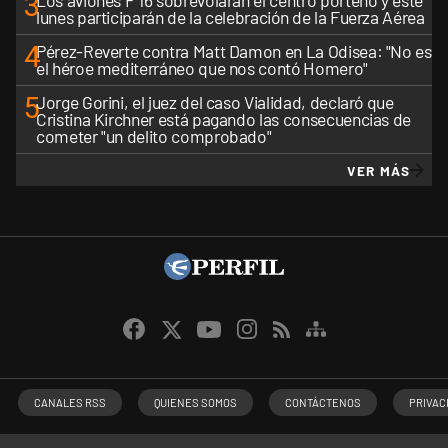
3
Los aviones F 16 sobrevolarán el centro porteño y este
lunes participarán de la celebración de la Fuerza Aérea
4
Pérez-Reverte contra Matt Damon en La Odisea: "No es
el héroe mediterráneo que nos contó Homero"
5
Jorge Gorini, el juez del caso Vialidad, declaró que
Cristina Kirchner está pagando las consecuencias de
cometer "un delito comprobado"
VER MÁS
CANALES RSS
QUIENES SOMOS
CONTÁCTENOS
PRIVAC