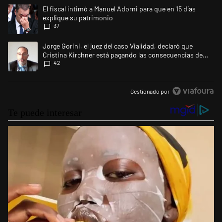
Este listado muestra los artículos con más comentarios en los últimos 
Un artículo de tendencia con el título "El fiscal intimó a Manuel Adorni
El fiscal intimó a Manuel Adorni para que en 15 días
explique su patrimonio
37
Un artículo de tendencia con el título "Jorge Gorini, el juez del caso
Jorge Gorini, el juez del caso Vialidad, declaró que
Cristina Kirchner está pagando las consecuencias de
42
cometer "un delito comprobado"
Gestionado por