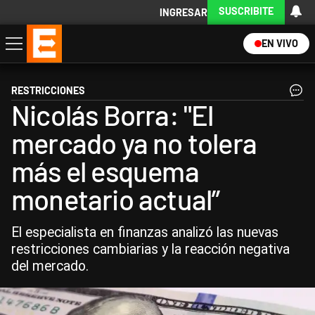
SUSCRIBITE
INGRESAR
EN VIVO
Economía
Política
Internacional
Actualidad
Descargá la App
RESTRICCIONES
Nicolás Borra: "El
mercado ya no tolera
más el esquema
monetario actual”
El especialista en finanzas analizó las nuevas
restricciones cambiarias y la reacción negativa
del mercado.