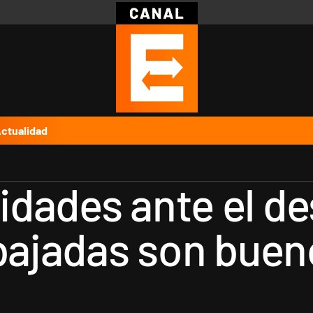
Política
Pymes
Salud
Internacional
Clima
Deportes
Business
Noticias
Caras
ctualidad
idades ante el d
s bajadas son bu