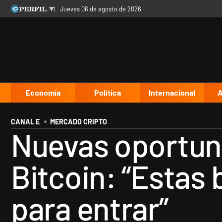
jueves 06 de agosto de 2026
Últimas noticias
Inicio
Ahora
Opinión
Cultura
Arte
Educación
Videos
Córdoba
Reperfilar
Diario del Juicio
Economía
Política
Internacional
A
CANAL E
MERCADO CRIPTO
Nuevas oportun
Bitcoin: “Esta
para entrar”