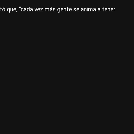
|
ntó que, “cada vez más gente se anima a tener
Ag
NA