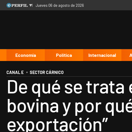
jueves 06 de agosto de 2026
Últimas noticias
Inicio
Ahora
Opinión
Cultura
Arte
Educación
Videos
Córdoba
Reperfilar
Diario del Juicio
Economía
Política
Internacional
A
CANAL E
SECTOR CÁRNICO
De qué se trata 
bovina y por qué
exportación”