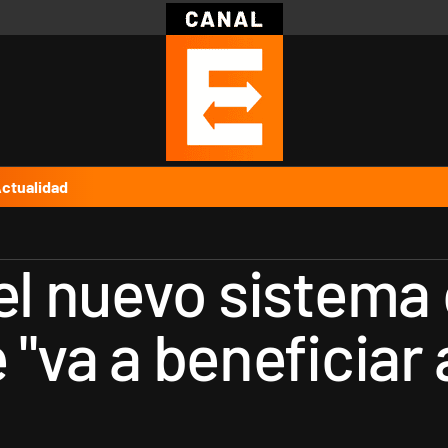
Política
Pymes
Salud
Internacional
Clima
Deportes
Business
Noticias
Caras
ctualidad
el nuevo sistema 
 "va a beneficiar