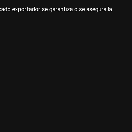
las
rcado exportador se garantiza o se asegura la
ex
|
Ag
NA