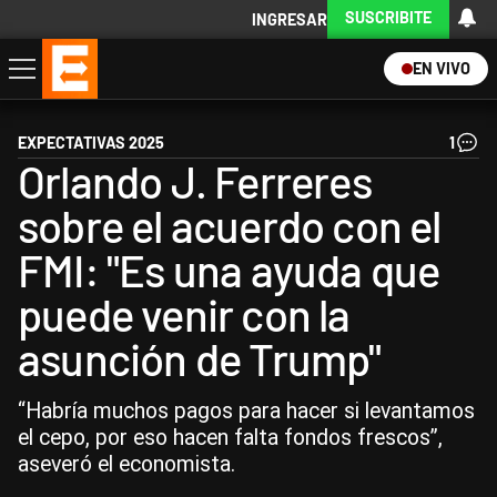
SUSCRIBITE
INGRESAR
EN VIVO
Economía
Política
Internacional
Actualidad
Descargá la App
EXPECTATIVAS 2025
1
Orlando J. Ferreres
sobre el acuerdo con el
FMI: "Es una ayuda que
puede venir con la
asunción de Trump"
“Habría muchos pagos para hacer si levantamos
el cepo, por eso hacen falta fondos frescos”,
aseveró el economista.