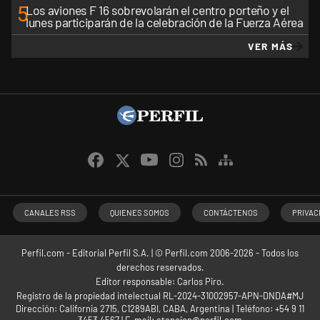
5
Los aviones F 16 sobrevolarán el centro porteño y el
lunes participarán de la celebración de la Fuerza Aérea
VER MÁS
CANALES RSS
QUIENES SOMOS
CONTÁCTENOS
PRIVAC
Perfil.com - Editorial Perfil S.A.
| © Perfil.com 2006-2026 - Todos los
derechos reservados.
Editor responsable: Carlos Piro.
Registro de la propiedad intelectual RL-2024-31002957-APN-DNDA#MJ
Dirección:
California 2715
,
C1289ABI
,
CABA, Argentina
| Teléfono:
+54 9 11
3453 4567
| E-mail:
atencion@perfil.com