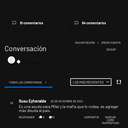
Récord histórico de quiebras y
Milei despidió a Jorge Messi y
un industricidio que ya ...
cuestionó a quienes crit...
10 comentarios
64 comentarios
INICIAR SESIÓN
|
CREAR CUENTA
Conversación
SIGA ESTA CONV
SEGUIR
LOS MÁS RECIENTES
TODOS LOS COMENTARIOS
1
Todos los comentarios
Comentario de Susu Eyheralde.
Susu Eyheralde
20 DE DICIEMBRE DE 2024
SE
Es una ayuda para Milei y la mafia que lo rodea, es agregar
más deuda al país.
RESPONDER
0
0
COMPARTIR
MARCAR
COMO
INAPROPIADO