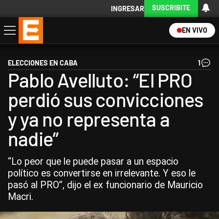
SUSCRIBITE
INGRESAR
EN VIVO
Economía
Política
Internacional
Actualidad
Descargá la App
ELECCIONES EN CABA
1
Pablo Avelluto: “El PRO
perdió sus convicciones
y ya no representa a
nadie”
“Lo peor que le puede pasar a un espacio
político es convertirse en irrelevante. Y eso le
pasó al PRO”, dijo el ex funcionario de Mauricio
Macri.