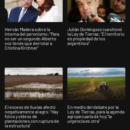
Hernán Madera sobre la
Julián Domínguez cuestionó
interna del peronismo: "Para
la Ley de Tierras: “El territorio
no ser un segundo Alberto
es propiedad de los
vos tenés que derrotar a
argentinos”
Cristina Kirchner”
El exceso de lluvias afectó
En medio del debate por la
negativamente al agro: "Hay
Ley de Tierras, para la agenda
fotos y videos de
agropecuaria de hoy "la
plantaciones con ruptura de
urgencia es otra"
la estructura"