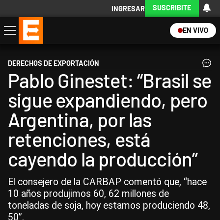
SUSCRIBITE
INGRESAR
EN VIVO
Economía
Política
Internacional
Actualidad
Descargá la App
DERECHOS DE EXPORTACIÓN
Pablo Ginestet: “Brasil se
sigue expandiendo, pero
Argentina, por las
retenciones, está
cayendo la producción”
El consejero de la CARBAP comentó que, “hace
10 años produjimos 60, 62 millones de
toneladas de soja, hoy estamos produciendo 48,
50”.