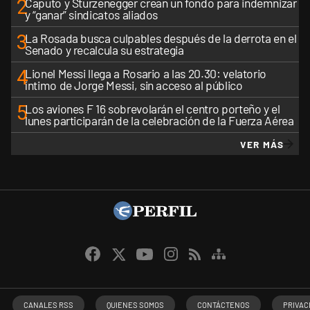
2
Caputo y Sturzenegger crean un fondo para indemnizar
y “ganar” sindicatos aliados
3
La Rosada busca culpables después de la derrota en el
Senado y recalcula su estrategia
4
Lionel Messi llega a Rosario a las 20.30: velatorio
íntimo de Jorge Messi, sin acceso al público
5
Los aviones F 16 sobrevolarán el centro porteño y el
lunes participarán de la celebración de la Fuerza Aérea
VER MÁS
CANALES RSS
QUIENES SOMOS
CONTÁCTENOS
PRIVAC