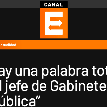
Política
Pymes
Salud
Internacional
Clima
Deportes
Business
Noticias
Caras
ctualidad
ay una palabra t
l jefe de Gabinet
ública”