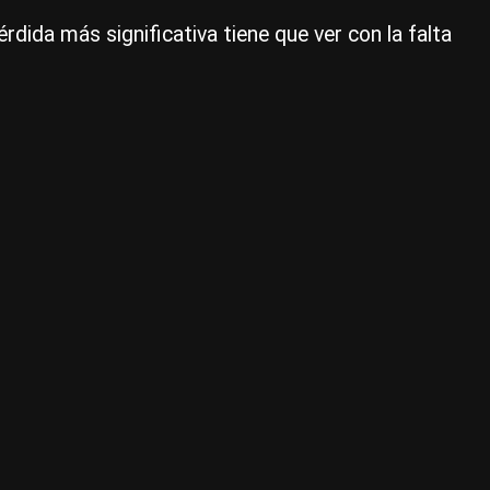
Ma
rdida más significativa tiene que ver con la falta
Ado
co
la
opi
púb
|
Ce