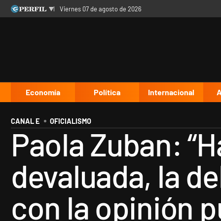
viernes 07 de agosto de 2026
Últimas noticias
Inicio
Ahora
Opinión
Cultura
Arte
Educación
Videos
Córdoba
Reperfilar
Diario del Juicio
Economía
Política
Internacional
A
CANAL E
OFICIALISMO
Paola Zuban: “H
devaluada, la de
con la opinión p