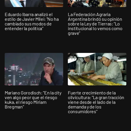
Eduardo Ibarra analizó el
La Federación Agraria
estilo de Javier Milei: "No ha
Argentina brindó su opinión
cambiado sus modos de
sobre la Ley de Tierras: "Lo
entender la política"
institucional lo vemos como
grave"
Mariano Gorodisch: "En la city
Fuerte crecimiento de la
ven algo peor que el riesgo
olivicultura: "La gran tracción
kuka, el riesgo Miriam
viene desde el lado de la
Bregman"
demanda y de los
consumidores”