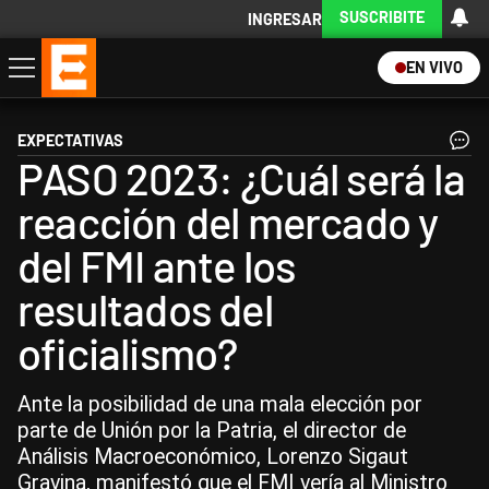
SUSCRIBITE
INGRESAR
EN VIVO
Economía
Política
Internacional
Actualidad
Descargá la App
EXPECTATIVAS
PASO 2023: ¿Cuál será la
reacción del mercado y
del FMI ante los
resultados del
oficialismo?
Ante la posibilidad de una mala elección por
parte de Unión por la Patria, el director de
Análisis Macroeconómico, Lorenzo Sigaut
Gravina, manifestó que el FMI vería al Ministro