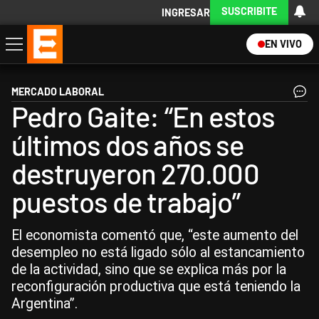
SUSCRIBITE
INGRESAR
EN VIVO
Economía
Política
Internacional
Actualidad
Descargá la App
MERCADO LABORAL
Pedro Gaite: “En estos
últimos dos años se
destruyeron 270.000
puestos de trabajo”
El economista comentó que, “este aumento del
desempleo no está ligado sólo al estancamiento
de la actividad, sino que se explica más por la
reconfiguración productiva que está teniendo la
Argentina”.