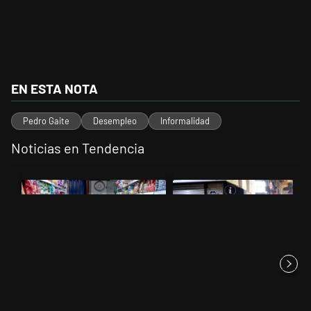
EN ESTA NOTA
Pedro Gaite
Desempleo
Informalidad
Noticias en Tendencia
Este listado muestra los artículos con más comentarios en los últimos 
Un artículo de tendencia con el título "La inflación en CABA marcó 
Un artículo de tendencia con el t
La inflación en CABA marcó
La policía arrestó a 12
2,9% en julio y acumula 19,4...
personas en la manifestación
co...