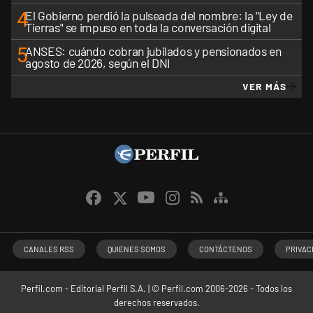
4
El Gobierno perdió la pulseada del nombre: la "Ley de
Tierras" se impuso en toda la conversación digital
5
ANSES: cuándo cobran jubilados y pensionados en
agosto de 2026, según el DNI
VER MÁS
CANALES RSS
QUIENES SOMOS
CONTÁCTENOS
PRIVAC
Perfil.com - Editorial Perfil S.A.
| © Perfil.com 2006-2026 - Todos los
derechos reservados.