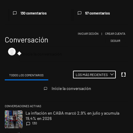
130 comentarios
57 comentarios
INICIAR SESIÓN
|
CREAR CUENTA
Conversación
SIGA ESTA CONV
SEGUIR
LOS MÁS RECIENTES
TODOS LOS COMENTARIOS
Todos los comentarios
Inicie la conversación
CONVERSACIONES ACTIVAS
Este listado muestra los artículos con más comentarios en los últimos 
Un artículo de tendencia con el título "La inflación en CABA marcó 2,9
La inflación en CABA marcó 2,9% en julio y acumula
19,4% en 2026
130