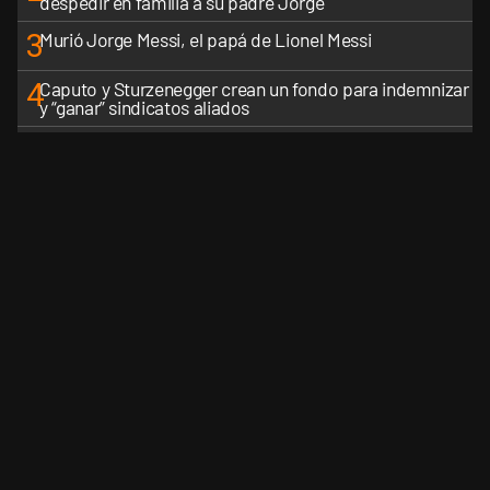
despedir en familia a su padre Jorge
3
Murió Jorge Messi, el papá de Lionel Messi
4
Caputo y Sturzenegger crean un fondo para indemnizar
y “ganar” sindicatos aliados
5
La Rosada busca culpables después de la derrota en el
Senado y recalcula su estrategia
VER MÁS
CANALES RSS
QUIENES SOMOS
CONTÁCTENOS
PRIVAC