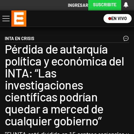
SUSCRIBITE
INGRESAR
EN VIVO
Economía
Política
Internacional
Actualidad
Descargá la App
INTA EN CRISIS
Pérdida de autarquía
política y económica del
INTA: “Las
investigaciones
científicas podrían
quedar a merced de
cualquier gobierno”