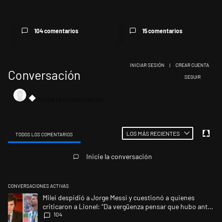
cuestionó a quienes crit...
Estados Unidos y hace neg...
104 comentarios
15 comentarios
INICIAR SESIÓN
|
CREAR CUENTA
Conversación
SIGA ESTA CONV
SEGUIR
LOS MÁS RECIENTES
TODOS LOS COMENTARIOS
Todos los comentarios
Inicie la conversación
CONVERSACIONES ACTIVAS
Este listado muestra los artículos con más comentarios en los últimos 
Un artículo de tendencia con el título "Milei despidió a Jorge Messi y 
Milei despidió a Jorge Messi y cuestionó a quienes
criticaron a Lionel: “Da vergüenza pensar que hubo anti-
104
Messi”