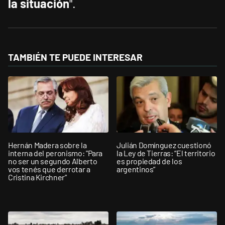
la situación
".
TAMBIÉN TE PUEDE INTERESAR
Hernán Madera sobre la
Julián Domínguez cuestionó
interna del peronismo: "Para
la Ley de Tierras: “El territorio
no ser un segundo Alberto
es propiedad de los
vos tenés que derrotar a
argentinos”
Cristina Kirchner”