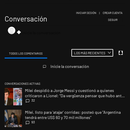
INICIAR SESIÓN
|
CREAR CUENTA
Conversación
SIGA ESTA CONV
SEGUIR
LOS MÁS RECIENTES
TODOS LOS COMENTARIOS
Todos los comentarios
Inicie la conversación
CONVERSACIONES ACTIVAS
Este listado muestra los artículos con más comentarios en los últimos 
Un artículo de tendencia con el título "Milei despidió a Jorge Messi y 
Milei despidió a Jorge Messi y cuestionó a quienes
criticaron a Lionel: “Da vergüenza pensar que hubo anti-
32
Messi”
Un artículo de tendencia con el título "Milei, listo para 'atajar' corrid
Milei, listo para 'atajar' corridas: posteó que "Argentina
tendrá entre US$ 60 y 70 mil millones"
93