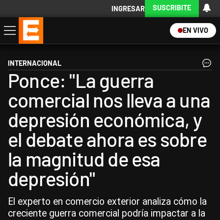
SUSCRIBITE
INGRESAR
EN VIVO
Economía
Política
Internacional
Actualidad
Descargá la App
INTERNACIONAL
Ponce: "La guerra
comercial nos lleva a una
depresión económica, y
el debate ahora es sobre
la magnitud de esa
depresión"
El experto en comercio exterior analiza cómo la
creciente guerra comercial podría impactar a la