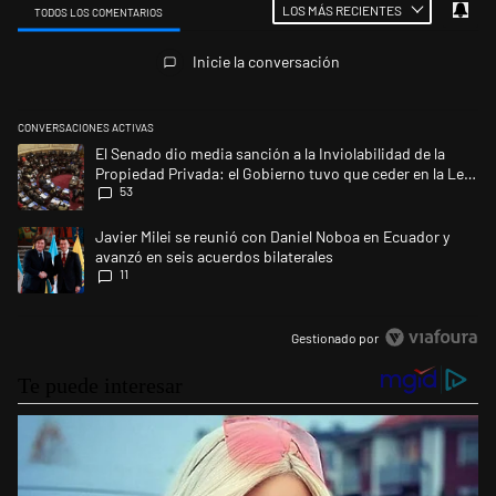
LOS MÁS RECIENTES
TODOS LOS COMENTARIOS
Todos los comentarios
Inicie la conversación
CONVERSACIONES ACTIVAS
Este listado muestra los artículos con más comentarios en los últimos 
Un artículo de tendencia con el título "El Senado dio media sanción a l
El Senado dio media sanción a la Inviolabilidad de la
Propiedad Privada: el Gobierno tuvo que ceder en la Ley
53
del Manejo del Fuego
Un artículo de tendencia con el título "Javier Milei se reunió con Dani
Javier Milei se reunió con Daniel Noboa en Ecuador y
avanzó en seis acuerdos bilaterales
11
Gestionado por