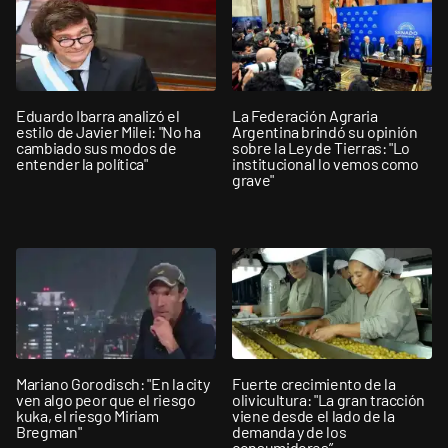
Eduardo Ibarra analizó el
La Federación Agraria
estilo de Javier Milei: "No ha
Argentina brindó su opinión
cambiado sus modos de
sobre la Ley de Tierras: "Lo
entender la política"
institucional lo vemos como
grave"
Mariano Gorodisch: "En la city
Fuerte crecimiento de la
ven algo peor que el riesgo
olivicultura: "La gran tracción
kuka, el riesgo Miriam
viene desde el lado de la
Bregman"
demanda y de los
consumidores”