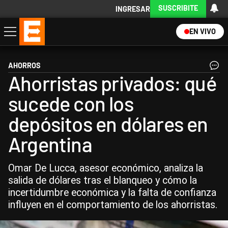
SUSCRIBITE
INGRESAR
EN VIVO
Economía
Política
Internacional
Actualidad
Descargá la App
AHORROS
Ahorristas privados: qué
sucede con los
depósitos en dólares en
Argentina
Omar De Lucca, asesor económico, analiza la
salida de dólares tras el blanqueo y cómo la
incertidumbre económica y la falta de confianza
influyen en el comportamiento de los ahorristas.