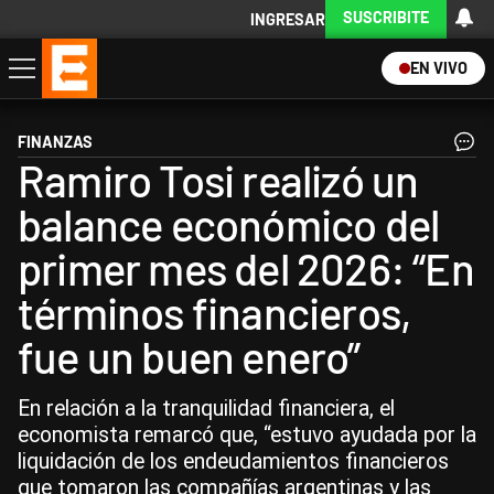
SUSCRIBITE
INGRESAR
EN VIVO
Economía
Política
Internacional
Actualidad
Descargá la App
FINANZAS
Ramiro Tosi realizó un
balance económico del
primer mes del 2026: “En
términos financieros,
fue un buen enero”
En relación a la tranquilidad financiera, el
economista remarcó que, “estuvo ayudada por la
liquidación de los endeudamientos financieros
que tomaron las compañías argentinas y las