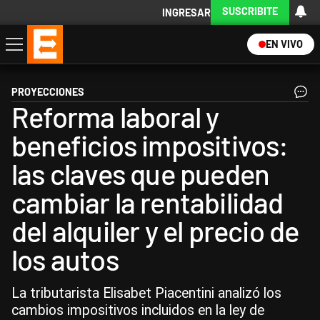
SUSCRIBITE
INGRESAR
EN VIVO
Economía
Política
Internacional
Actualidad
Descargá la App
PROYECCIONES
Reforma laboral y
beneficios impositivos:
las claves que pueden
cambiar la rentabilidad
del alquiler y el precio de
los autos
La tributarista Elisabet Piacentini analizó los
cambios impositivos incluidos en la ley de