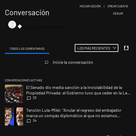
INICIAR SESIÓN
|
CREAR CUENTA
Conversación
SIGA ESTA CONV
SEGUIR
LOS MÁS RECIENTES
TODOS LOS COMENTARIOS
Todos los comentarios
Inicie la conversación
CONVERSACIONES ACTIVAS
Este listado muestra los artículos con más comentarios en los últimos 
Un artículo de tendencia con el título "El Senado dio media sanción a l
El Senado dio media sanción a la Inviolabilidad de la
Propiedad Privada: el Gobierno tuvo que ceder en la Ley
33
del Manejo del Fuego
Un artículo de tendencia con el título "Tensión Lula-Milei: “Anular e
Tensión Lula-Milei: “Anular el regreso del embajador
marca un compás diplomático al que no estamos
34
acostumbrados"