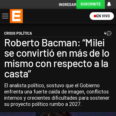
SUSCRIBITE
INGRESAR
EN VIVO
Economía
Política
Internacional
Actualidad
Descargá la App
CRISIS POLÍTICA
4
Roberto Bacman: “Milei
se convirtió en más de lo
mismo con respecto a la
casta”
El analista político, sostuvo que el Gobierno
enfrenta una fuerte caída de imagen, conflictos
internos y crecientes dificultades para sostener
su proyecto político rumbo a 2027.