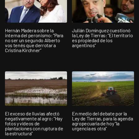
Hernán Madera sobre la
Julián Domínguez cuestionó
interna del peronismo: "Para
la Ley de Tierras: “El territorio
no ser un segundo Alberto
es propiedad de los
vos tenés que derrotar a
argentinos”
Cristina Kirchner”
El exceso de lluvias afectó
En medio del debate por la
negativamente al agro: "Hay
Ley de Tierras, para la agenda
fotos y videos de
agropecuaria de hoy "la
plantaciones con ruptura de
urgencia es otra"
la estructura"