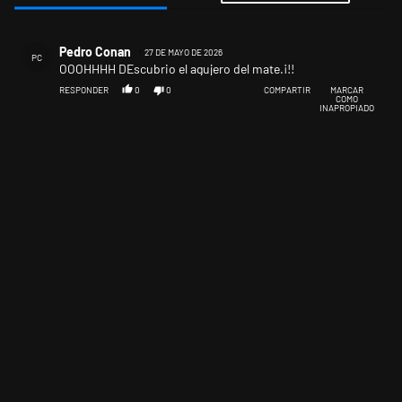
Todos los comentarios
Comentario de Pedro Conan.
Pedro Conan
27 DE MAYO DE 2026
PC
OOOHHHH DEscubrio el agujero del mate.¡!!
RESPONDER
0
0
COMPARTIR
MARCAR
COMO
INAPROPIADO