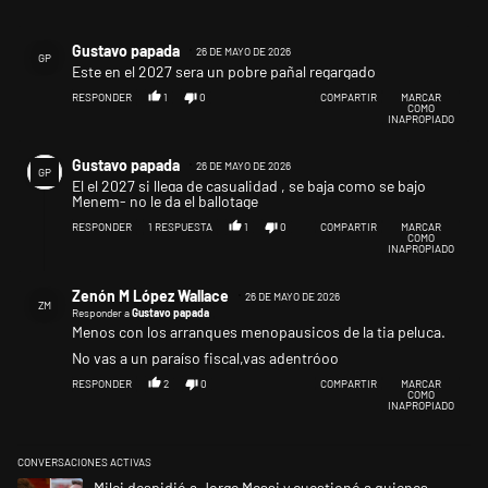
Comentario de Gustavo papada.
Gustavo papada
26 DE MAYO DE 2026
GP
Este en el 2027 sera un pobre pañal regargado
RESPONDER
1
0
COMPARTIR
MARCAR
COMO
INAPROPIADO
Comentario de Gustavo papada.
Gustavo papada
26 DE MAYO DE 2026
GP
El el 2027 si llega de casualidad , se baja como se bajo
Menem- no le da el ballotage
RESPONDER
1
RESPUESTA
1
0
COMPARTIR
MARCAR
COMO
INAPROPIADO
Respuesta de Zenón M López Wallace.
Zenón M López Wallace
26 DE MAYO DE 2026
ZM
Responder a
Gustavo papada
Menos con los arranques menopausicos de la tia peluca.
No vas a un paraíso fiscal,vas adentróoo
RESPONDER
2
0
COMPARTIR
MARCAR
COMO
INAPROPIADO
CONVERSACIONES ACTIVAS
Este listado muestra los artículos con más comentarios en los últimos 
Un artículo de tendencia con el título "Milei despidió a Jorge Messi y 
Milei despidió a Jorge Messi y cuestionó a quienes