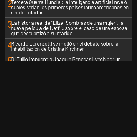
2
Tercera Guerra Mundial: la inteligencia artificial reveló
cuáles serían los primeros países latinoamericanos en
ser derrotados
3
La historia real de "Elize: Sombras de una mujer", la
nueva película de Netflix sobre el caso de una esposa
que descuartizó a su marido
4
Ricardo Lorenzetti se metió en el debate sobre la
inhabilitación de Cristina Kirchner
5
Di Tullio impugnó a Joaquín Benegas Lynch por un
presunto conflicto de intereses en el debate de la Ley
de Tierras
VER MÁS