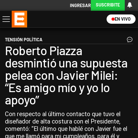
SUSCRIBITE
INGRESAR
EN VIVO
Economía
Política
Internacional
Actualidad
Descargá la App
TENSIÓN POLÍTICA
Roberto Piazza
desmintió una supuesta
pelea con Javier Milei:
“Es amigo mío y yo lo
apoyo”
Con respecto al último contacto que tuvo el
diseñador de alta costura con el Presidente,
comentó: “El último que hablé con Javier fue el
que me llamó para mi cumpleaños, para él y