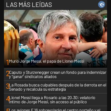
LAS MÁS LEÍDAS
1
Murió Jorge Messi, el papá de Lionel Messi
2
Caputo y Sturzenegger crean un fondo para indemnizar
y “ganar” sindicatos aliados
3
La Rosada busca culpables después de la derrota en el
Senado y recalcula su estrategia
4
Lionel Messi llega a Rosario a las 20.30: velatorio
íntimo de Jorge Messi, sin acceso al público
Los aviones F 16 sobrevolarán el centro porteño y el