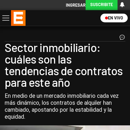
SUSCRIBITE
INGRESAR
EN VIVO
Economía
Política
Internacional
Actualidad
Descargá la App
Sector inmobiliario:
cuáles son las
tendencias de contratos
para este año
En medio de un mercado inmobiliario cada vez
más dinámico, los contratos de alquiler han
cambiado, apostando por la estabilidad y la
equidad.