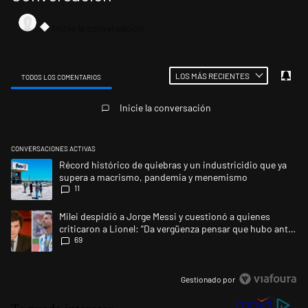
LOS MÁS RECIENTES
TODOS LOS COMENTARIOS
Todos los comentarios
Inicie la conversación
CONVERSACIONES ACTIVAS
Este listado muestra los artículos con más comentarios en los últimos 
Un artículo de tendencia con el título "Récord histórico de quiebras 
Récord histórico de quiebras y un industricidio que ya
supera a macrismo, pandemia y menemismo
11
Un artículo de tendencia con el título "Milei despidió a Jorge Messi y 
Milei despidió a Jorge Messi y cuestionó a quienes
criticaron a Lionel: “Da vergüenza pensar que hubo anti-
69
Messi”
Gestionado por