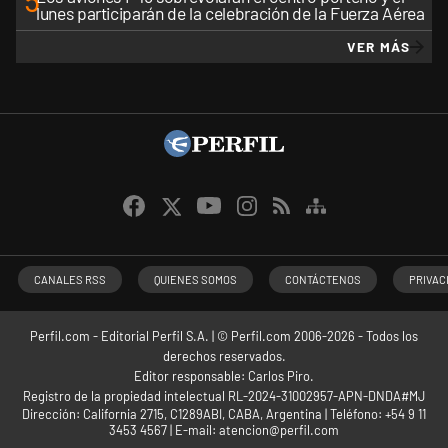
5
lunes participarán de la celebración de la Fuerza Aérea
VER MÁS
CANALES RSS
QUIENES SOMOS
CONTÁCTENOS
PRIVAC
Perfil.com - Editorial Perfil S.A.
| © Perfil.com 2006-2026 - Todos los
derechos reservados.
Editor responsable: Carlos Piro.
Registro de la propiedad intelectual RL-2024-31002957-APN-DNDA#MJ
Dirección:
California 2715
,
C1289ABI
,
CABA, Argentina
| Teléfono:
+54 9 11
3453 4567
| E-mail:
atencion@perfil.com