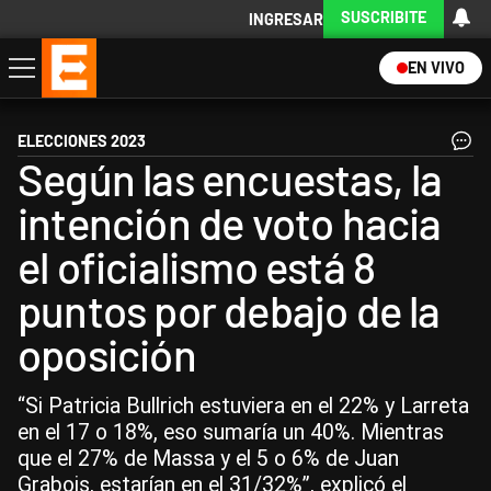
SUSCRIBITE
INGRESAR
EN VIVO
Economía
Política
Internacional
Actualidad
Descargá la App
ELECCIONES 2023
Según las encuestas, la
intención de voto hacia
el oficialismo está 8
puntos por debajo de la
oposición
“Si Patricia Bullrich estuviera en el 22% y Larreta
en el 17 o 18%, eso sumaría un 40%. Mientras
que el 27% de Massa y el 5 o 6% de Juan
Grabois, estarían en el 31/32%”, explicó el